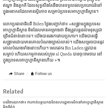
ឥណ្ឌា​ និង​តួកគី​ ដែល​សុទ្ធសឹង​តែ​នឹង​បានទទួល​ផលប្រយោជន៍​នៅ​
ក្នុង​អនាគត​ដែល​មាន​ស្ថិរភាព​ សម្រាប់​ប្រទេស​អាហ្វហ្គានីស្ថាន។
លោក​ប្រធានាធិបតី Biden ថ្លែង​បញ្ជាក់​ថា៖ «សង្គ្រាម​ក្នុង​ប្រទេស​
អាហ្វហ្គានីស្ថាន​ មិន​ដែលមាន​គម្រោង​ថា​ នឹង​ត្រូវ​បន្ត​ដល់​មនុស្ស​ជា​
ច្រើន​ជំនាន់​នោះ​ទេ។ យើង​បាន​រង​ការ​វាយ​ប្រហារ។​ យើង​បានធ្វើ​
សង្គ្រាម​ដោយ​មាន​គោល​បំណងច្បាស់​លាស់​។ យើង​សម្រេច​បាននូវ​
គោល​បំណង​ទាំង​នោះ​ហើយ​។ ​មេភេរវករ Bin Laden ត្រូវ​បាន​
សម្លាប់​ ហើយសកម្មភាព​របស់​ក្រុម al Qaeda បាន​ចុះ​ថម​ថយ​ នៅ​
ក្នុង​ប្រទេសអាហ្វហ្គានីស្ថាន​ហើយ »៕
Share
Follow us
Related
បទវិចារណកថា៖ ការកាត់​បន្ថយ​កងទ័ព​សហរដ្ឋ​អាមេរិក​នៅ​អាហ្វហ្គានីស្ថាន​
និង​អ៊ីរ៉ាក់