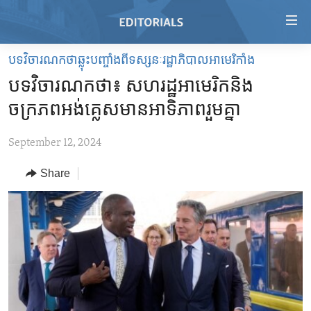
Accessibility
links
Skip
បទវិចារណកថាឆ្លុះបញ្ចាំងពីទស្សនៈរដ្ឋាភិបាលអាមេរិកាំង
to
HOME
បទវិចារណកថា៖ សហរដ្ឋ​អាមេរិក​និង​
main
VIDEO
content
ចក្រភព​អង់គ្លេស​មាន​អាទិភាព​រួម​គ្នា
RADIO
Skip
to
September 12, 2024
REGIONS
main
Share
TOPICS
AFRICA
Navigation
Skip
ARCHIVE
AMERICAS
HUMAN RIGHTS
to
ABOUT US
ASIA
SECURITY AND DEFENSE
Search
EUROPE
AID AND DEVELOPMENT
FOLLOW US
MIDDLE EAST
DEMOCRACY AND GOVERNANCE
ECONOMY AND TRADE