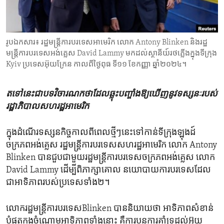
ENVIRONMENT AND HEALTH
IDEALS AND INSTITUTIONS
រូបឯកសារ៖ រដ្ឋមន្ត្រីការបរទេសអាមេរិក លោក Antony Blinken និងរដ្ឋ
មន្ត្រីការបរទេសអង់គ្លេស David Lammy មកដល់ស្ថានីយ៍រថភ្លើងក្នុងទីក្រុង
Kyiv ប្រទេសអ៊ុយក្រែន កាលពីថ្ងៃពុធ ទី១១ ខែកញ្ញា ឆ្នាំ២០២៤។
តទៅ​នេះ​ជា​បទវិចារណកថា​ដែល​ឆ្លុះ​បញ្ចាំង​ឱ្យ​ឃើញ​នូវ​ទស្សនៈ​របស់​
រដ្ឋាភិបាល​សហរដ្ឋ​អាមេរិក
ក្នុង​ដំណើរ​ទស្សនកិច្ច​កាលពីពេលថ្មីៗនេះ​ទៅកាន់​ទីក្រុង​ឡុងដ៍
ចក្រភព​អង់គ្លេស រដ្ឋមន្ត្រី​ការបរទេស​សហរដ្ឋ​អាមេរិក ​លោក Antony
Blinken បាន​ជួប​ជាមួយ​រដ្ឋមន្ត្រី​ការបរទេស​ចក្រភព​អង់គ្លេស ​លោក
David Lammy ដើម្បី​ពិភាក្សា​គោល នយោបាយ​ការបរទេស​ដែល​
ជា​អាទិភាព​របស់​ប្រទេស​ទាំង២។
លោក​រដ្ឋមន្ត្រី​ការបរទេសBlinken បាន​និយាយ​ថា ​អាទិភាព​សំខាន់
បំផុត​ក្នុង​ចំណោម​អាទិភាព​ទាំង​នោះ​ គឺ​ការបន្ត​ការគាំទ្រ​ដល់​អ៊ុយ