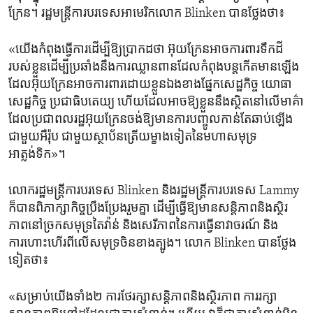
ក្រែន។ រដ្ឋមន្ត្រី​ការបរទេស​អាមេរិក​លោក Blinken បាន​ថ្លែង​ថា៖
«យើង​កំពុង​ធ្វើការ​ដើម្បី​ឱ្យ​ប្រាកដ​ថា ​អ៊ុយក្រែន​អាច​ការពារ​ទឹកដី​
របស់​ខ្លួន​ដើម្បី​ប្រឆាំង​នឹង​ការឈ្លានពាន​ដែល​កំពុង​បន្ត​កើត​មាន​ឡើង
ដែល​អ៊ុយក្រែន​អាច​ការពារ​ដោយ​ខ្លួន​ឯងខាង​ផ្នែក​សេដ្ឋកិច្ច យោធា
សេដ្ឋកិច្ច ប្រជាធិបតេយ្យ​ ហើយ​ដែល​អាច​ឱ្យ​ខ្លួន​នឹង​ស្ថិតនៅ​លើ​មាគ៌ា​
ដែល​ប្រជាពលរដ្ឋ​អ៊ុយក្រែន​ចង់​ឱ្យ​មាន​ការបញ្ចូល​កាន់តែ​ឆាប់​ឡើង​
ជាមួយ​អឺរ៉ុប ជាមួយ​ស្ថាប័ន​ត្រើយ​ម្ខាង​ទៀត​នៃ​មហា​សមុទ្រ​
អាត្លង់ទិក»។
លោក​រដ្ឋមន្ត្រី​ការបរទេស Blinken និង​រដ្ឋមន្ត្រី​ការបរទេស Lammy
ក៏​បាន​ពិភាក្សា​កិច្ចប្រឹងប្រែង​រួម​គ្នា​ ដើម្បី​ធ្វើ​ឱ្យ​មាន​សន្តិភាព​និង​ស្ថិរ
ភាពនៅ​ច្រក​សមុទ្រ​តៃវ៉ាន់​ និង​សេរីភាព​នៃ​ការធ្វើ​នាវាចរណ៍​ និង​
ការហោះហើរ​ពី​លើ​សមុទ្រ​ចិន​ខាង​ត្បូង។ លោក Blinken បាន​ថ្លែង​
ទៀត​ថា៖
«សម្រាប់​យើង​ទាំង២ ការថែរក្សា​សន្តិភាព​និង​ស្ថិរភាព ការរក្សា​