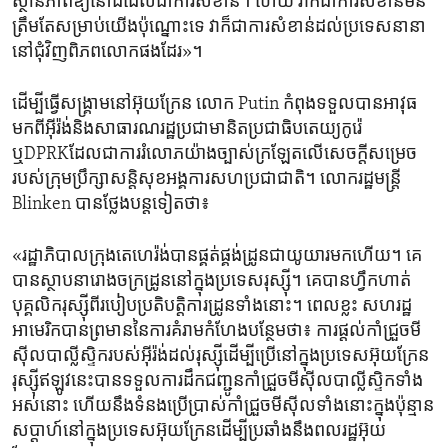
ស្ថានភាព​ឱ្យ​នៅ​ដដែល​ជា​ការសំខាន់។ ហើយ វា​ក៏​ជា​ការសំខាន់​មិន​
ត្រឹមតែ​សម្រាប់​យើង​ប៉ុណ្នោះ​ទេ វា​ក៏​ជា​ការសំខាន់​ដល់​ប្រទេស​នានា​
នៅ​ជុំវិញ​ពិភពលោក​ផង​ដែរ»។
ដើម្បី​ធ្វើ​សង្គ្រាម​នៅ​អ៊ុយក្រែន លោក Putin កំពុង​ទទួល​បាន​អាវុធ​
មកពី​អ៊ីរ៉ង់​និង​សាធារណរដ្ឋ​ប្រជាមានិត​ប្រជាធិបតេយ្យ​កូរ៉េ​
ឬDPRKដែល​ជា​ការរំលោភ​យ៉ាង​ច្បាស់​ក្រឡែត​លើ​សេចក្តីសម្រេច​
របស់​ក្រុមប្រឹក្សា​សន្តិសុខ​អង្គការ​សហប្រ​ជាជាតិ។ លោក​រដ្ឋមន្ត្រី
Blinken បាន​ថ្លែង​បន្ត​ទៀត​ថា៖
«រដ្ឋាភិបាល​ក្រុង​តេហេរ៉ង់​បាន​ផ្គត់ផ្គង់ដ្រូន​ជាយូយារ​មក​ហើយ។ គេ​
បាន​ស្ថាបនា​រោងចក្រ​ដ្រូន​នៅ​ក្នុង​ប្រទេស​រុស្ស៊ី។ គេ​បាន​ហ្វឹកហាត់​
បុគ្គលិក​រុស្ស៊ី​ពី​របៀប​ប្រតិបត្តិការ​ដ្រូន​ទាំង​នោះ។ ពេល​ខ្លះ សហរដ្ឋ​
អាមេរិក​បាន​ព្រមាន​នៃ​ការគំរាម​កំហែង​បន្ថែម​ថា៖ ការផ្តល់​កាំជ្រួច​មី
ស៊ីល​បាល្លីស្ទិក​របស់​អ៊ីរ៉ង់​ដល់​រុស្ស៊ី​ដើម្បី​ប្រើ​នៅ​ក្នុង​ប្រទេស​អ៊ុយក្រែន
រុស្ស៊ី​ឥឡូវនេះ​បាន​ទទួល​ការដឹក​ជញ្ជូន​កាំជ្រួច​មីស៊ីល​បាល្លីស្ទិក​ទាំង​
អស់​នោះ​ ហើយ​នឹង​ទំនង​ប្រើប្រាស់​កាំជ្រួចមីស៊ីលទាំង​នោះ​ក្នុង​ប៉ុន្មាន​
សប្តាហ៍​នៅ​ក្នុង​ប្រទេស​អ៊ុយក្រែន​ដើម្បី​ប្រឆាំង​នឹង​ពលរដ្ឋ​អ៊ុយ