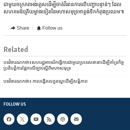
ជាមួយ​ចក្រភព​អង់គ្លេសដើម្បី​ចាត់វិធានការលើ​បញ្ហាបន្ទាន់ៗ​ ដែល​
សហគមន៍​ត្រើយ​ម្ខាង​ទៀត​នៃ​មហា​សមុទ្រ​អាត្លង់ទិក​កំពុង​ប្រឈម៕
Share
Follow us
Related
បទវិចារណកថា៖សហរដ្ឋ​អាមេរិក​ធ្វើការ​ជាមួយ​ប្រទេស​នានា​ដើម្បី​គាំទ្រ​កិច្ច
ប្រតិបត្តិការ​ផ្អែកលើ​ច្បាប់​ស្តីពី​មហា​សមុទ្រ
បទវិចារណកថា៖ ការបង្កើត​លក្ខខណ្ឌ​ដើម្បី​សន្តិភាព
FOLLOW US