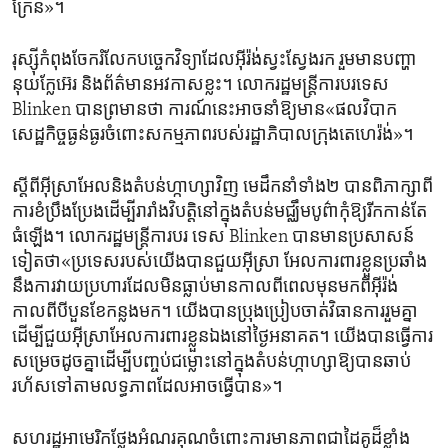
ក្រែន»។
រុស្ស៊ី​កំពុង​ចែករំលែក​បច្ចេកវិទ្យា​ដែល​អ៊ីរ៉ង់​ស្វះស្វែងរក រួមមាន​បញ្ហា​
នុយក្លែអ៊េរ​ និង​ព័ត៌មាន​អវកាស​ខ្លះ។ លោក​រដ្ឋមន្ត្រី​ការបរទេស
Blinken បាន​ព្រមាន​ថា​ ការណ៍​នេះ​អាច​នាំ​ឱ្យ​មាន«ផលវិបាក​
សេដ្ឋកិច្ច​ធ្ងន់ធ្ងរ​ចំពោះ​សកម្មភាព​របស់​រដ្ឋាភិបាល​ក្រុង​តេហេរ៉ង់»។
ស្តីពី​អ៊ីស្រាអែល​និង​តំបន់​ហ្កាហ្សា​វិញ មេដឹកនាំ​ទាំង២ បាន​ពិភាក្សា​ពី​
ការខំប្រឹងប្រែង​ដើម្បី​រារាំង​វិបត្តិ​នៅ​ក្នុង​តំបន់​មជ្ឈឹម​បូព៌ា​កុំ​ឱ្យ​រីក​កាន់តែ​
ធំឡើង។ លោក​រដ្ឋមន្ត្រី​ការបរ ទេស Blinken បាន​មាន​ប្រសាសន៍​
ទៀត​ថា«ប្រទេស​របស់​យើង​បាន​ជួយ​អ៊ីស្រា អែល​ការពារ​ខ្លួន​ប្រឆាំង​
នឹង​ការវាយ​ប្រហារ​ដែល​មិនធ្លាប់​មាន​កាលពីពេលមុន​មកពី​អ៊ីរ៉ង់​
កាលពី​បីបួន​ខែកន្លង​មក។ យើង​បាន​ប្រុងប្រៀប​ចាត់វិធានការ​រួម​គ្នា​
ដើម្បី​ជួយ​អ៊ីស្រាអែល​ការពារ​ខ្លួនឯង​នៅ​ថ្ងៃ​អនាគត។ យើង​បាន​ធ្វើការ
សម្រេច​ដូច​គ្នា​ដើម្បី​បញ្ចប់​ជម្លោះ​នៅ​ក្នុង​តំបន់​ហ្កាហ្សា​ឱ្យ​បាន​ឆាប់​
រហ័ស​ទៅតាម​លទ្ធភាព​ដែល​អាច​ធ្វើ​បាន»។
សហរដ្ឋ​អាមេរិក​ថ្លែងអំណរគុណ​ចំពោះ​ការមាន​ភាព​ជា​ដៃគូ​ដ៏​ខ្លាំង​