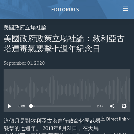
Accessibility
links
Skip
美國政府立場社論
to
HOME
美國政府政策立場社論：敘利亞古
main
VIDEO
content
塔遭毒氣襲擊七週年紀念日
RADIO
Skip
to
September 01, 2020
REGIONS
main
TOPICS
AFRICA
Navigation
Skip
ARCHIVE
AMERICAS
HUMAN RIGHTS
to
No media source currently available
ABOUT US
ASIA
SECURITY AND DEFENSE
Search
0:00
2:47
EUROPE
AID AND DEVELOPMENT
FOLLOW US
MIDDLE EAST
DEMOCRACY AND GOVERNANCE
Direct link
這個月是對敘利亞古塔進行致命化學武器
襲擊的七週年。 2013年8月21日，在大馬
ECONOMY AND TRADE