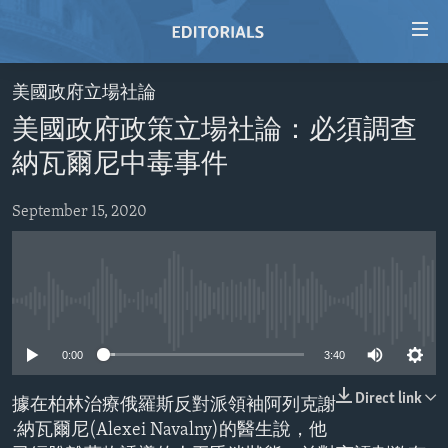
Accessibility
links
Skip
美國政府立場社論
to
HOME
美國政府政策立場社論：必須調查
main
VIDEO
content
納瓦爾尼中毒事件
RADIO
Skip
to
September 15, 2020
REGIONS
main
TOPICS
AFRICA
Navigation
Skip
ARCHIVE
AMERICAS
HUMAN RIGHTS
to
No media source currently available
ABOUT US
ASIA
SECURITY AND DEFENSE
Search
0:00
3:40
EUROPE
AID AND DEVELOPMENT
FOLLOW US
MIDDLE EAST
DEMOCRACY AND GOVERNANCE
Direct link
據在柏林治療俄羅斯反對派領袖阿列克謝
·納瓦爾尼(Alexei Navalny)的醫生說，他
ECONOMY AND TRADE