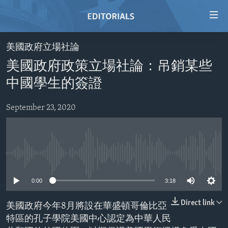
Accessibility
links
Skip
美國政府立場社論
to
HOME
美國政府政策立場社論：吊銷某些
main
VIDEO
content
中國學生的簽證
RADIO
Skip
to
September 23, 2020
REGIONS
main
TOPICS
AFRICA
Navigation
Skip
ARCHIVE
AMERICAS
HUMAN RIGHTS
to
No media source currently available
ABOUT US
ASIA
SECURITY AND DEFENSE
Search
0:00
3:18
EUROPE
AID AND DEVELOPMENT
FOLLOW US
MIDDLE EAST
DEMOCRACY AND GOVERNANCE
Direct link
美國政府今年8月將設在華盛頓哥倫比亞
特區的孔子學院美國中心認定為中華人民
ECONOMY AND TRADE