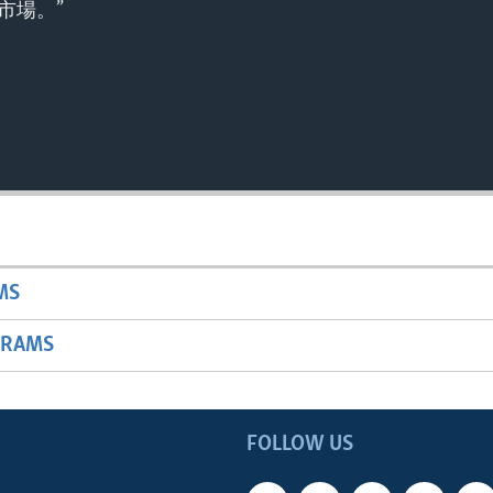
市場。”
MS
GRAMS
FOLLOW US