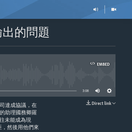
輸出的問題
EMBED
able
3:08
Direct link
司達成協議，在
EMBED
的助理國務卿羅
想往往未能成為現
亞，然後用他們來