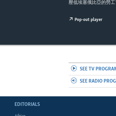
ENVIRONMENT AND HEALTH
壓低埃塞俄比亞的勞工
IDEALS AND INSTITUTIONS
Pop-out player
SEE TV PROGRA
SEE RADIO PRO
EDITORIALS