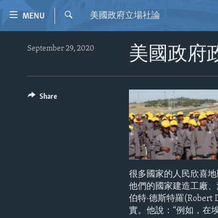
Accessibility
美國政府立場社論
MENU
links
Search
Skip
HOME
September 29, 2020
美國政府
to
VIDEO
main
content
RADIO
Skip
REGIONS
Share
to
main
TOPICS
AFRICA
Navigation
ARCHIVE
AMERICAS
HUMAN RIGHTS
Skip
to
ABOUT US
ASIA
SECURITY AND DEFENSE
Search
EUROPE
AID AND DEVELOPMENT
很多國家的人民欣喜地
MIDDLE EAST
DEMOCRACY AND GOVERNANCE
他們的國家建造工廠、
伯特·德斯特羅(Robe
ECONOMY AND TRADE
實。他說：“例如，在