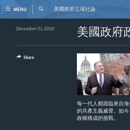
Accessibility
美國政府立場社論
MENU
links
Search
Skip
HOME
December 01, 2020
美國政府
to
VIDEO
main
content
RADIO
Skip
REGIONS
Share
to
main
TOPICS
AFRICA
Navigation
ARCHIVE
AMERICAS
HUMAN RIGHTS
Skip
to
ABOUT US
ASIA
SECURITY AND DEFENSE
Search
EUROPE
AID AND DEVELOPMENT
每一代人都面臨來自海
MIDDLE EAST
DEMOCRACY AND GOVERNANCE
的共產主義威脅。如今
政權構成的挑戰。
ECONOMY AND TRADE