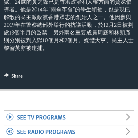
獄。24歲的黃之鋒已是香港政治和人權方面的資深倡
ENVIRONMENT AND HEALTH
導者。他是2014年“雨傘革命”的學生領袖，也是現已
IDEALS AND INSTITUTIONS
解散的民主派政黨香港眾志的創始人之一。他因參與
2019年在警察總部外舉行的抗議活動，於12月2日被判
處13個半月的監禁。另外兩名重要成員周庭和林朗彥
則分別被判入獄10個月和7個月。媒體大亨、民主人士
黎智英亦被逮捕。
Share
SEE TV PROGRAMS
SEE RADIO PROGRAMS