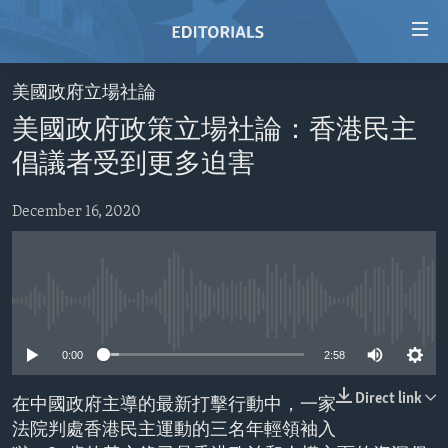
Accessibility
links
Skip
美國政府立場社論
to
HOME
美國政府政策立場社論：香港民主
main
VIDEO
content
倡議者受到更多迫害
RADIO
Skip
to
December 16, 2020
REGIONS
main
TOPICS
AFRICA
Navigation
Skip
ARCHIVE
AMERICAS
HUMAN RIGHTS
to
No media source currently available
ABOUT US
ASIA
SECURITY AND DEFENSE
Search
0:00
2:58
EUROPE
AID AND DEVELOPMENT
FOLLOW US
MIDDLE EAST
DEMOCRACY AND GOVERNANCE
Direct link
在中國政府主導的最新打擊行動中，一家
法院判處香港民主運動的三名年輕領袖入
ECONOMY AND TRADE