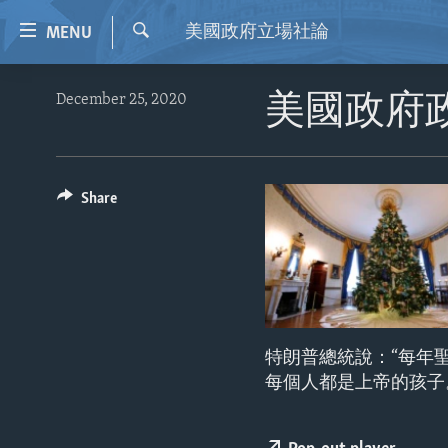
Accessibility
美國政府立場社論
MENU
links
Search
Skip
HOME
December 25, 2020
美國政府政
to
VIDEO
main
content
RADIO
Skip
REGIONS
Share
to
main
TOPICS
AFRICA
Navigation
ARCHIVE
AMERICAS
HUMAN RIGHTS
Skip
to
ABOUT US
ASIA
SECURITY AND DEFENSE
Search
EUROPE
AID AND DEVELOPMENT
特朗普總統說：“每年
MIDDLE EAST
DEMOCRACY AND GOVERNANCE
每個人都是上帝的孩子
ECONOMY AND TRADE