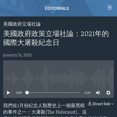
Accessibility
links
Skip
美國政府立場社論
to
HOME
美國政府政策立場社論：2021年的
main
VIDEO
content
國際大屠殺紀念日
RADIO
Skip
to
January 31, 2021
REGIONS
main
TOPICS
AFRICA
Navigation
Skip
ARCHIVE
AMERICAS
HUMAN RIGHTS
to
No media source currently available
ABOUT US
ASIA
SECURITY AND DEFENSE
Search
0:00
3:18
EUROPE
AID AND DEVELOPMENT
FOLLOW US
MIDDLE EAST
DEMOCRACY AND GOVERNANCE
Direct link
我們在1月份紀念人類歷史上一個最黑暗
的事件之一：大屠殺(The Holocaust)。這
ECONOMY AND TRADE