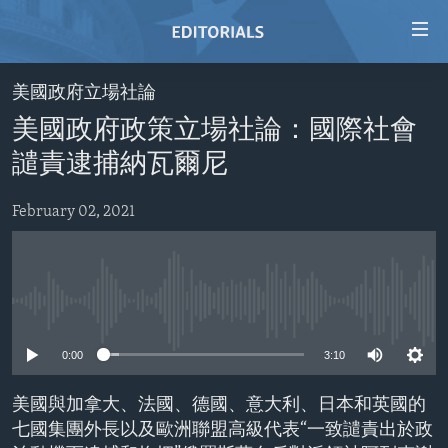
Accessibility
links
Skip
美國政府立場社論
to
HOME
美國政府政策立場社論：國際社會
main
VIDEO
content
譴責逮捕納瓦爾尼
RADIO
Skip
to
February 02, 2021
REGIONS
main
TOPICS
AFRICA
Navigation
Skip
ARCHIVE
AMERICAS
HUMAN RIGHTS
to
No media source currently available
ABOUT US
ASIA
SECURITY AND DEFENSE
Search
0:00
3:10
EUROPE
AID AND DEVELOPMENT
FOLLOW US
MIDDLE EAST
DEMOCRACY AND GOVERNANCE
美國與加拿大、法國、德國、意大利、日本和英國的
七國集團外長以及歐洲聯盟高級代表“一致譴責出於政
ECONOMY AND TRADE