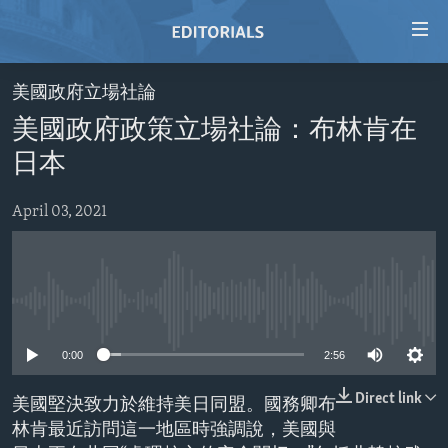
Accessibility
links
Skip
美國政府立場社論
to
HOME
美國政府政策立場社論：布林肯在
main
VIDEO
content
日本
RADIO
Skip
to
April 03, 2021
REGIONS
main
TOPICS
AFRICA
Navigation
Skip
ARCHIVE
AMERICAS
HUMAN RIGHTS
to
No media source currently available
ABOUT US
ASIA
SECURITY AND DEFENSE
Search
0:00
2:56
EUROPE
AID AND DEVELOPMENT
FOLLOW US
MIDDLE EAST
DEMOCRACY AND GOVERNANCE
Direct link
美國堅決致力於維持美日同盟。國務卿布
林肯最近訪問這一地區時強調說，美國與
ECONOMY AND TRADE