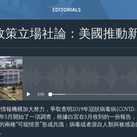
政策立場社論：美國推動
No media source currently avail
0:00
報機構加大努力，爭取查明2019年冠狀病毒病(COVID-
年3月開始了一項調查，根據白宮在5月收到的一份報告
的兩種“可能情景”形成共識：病毒或者源自人類與被感染
。