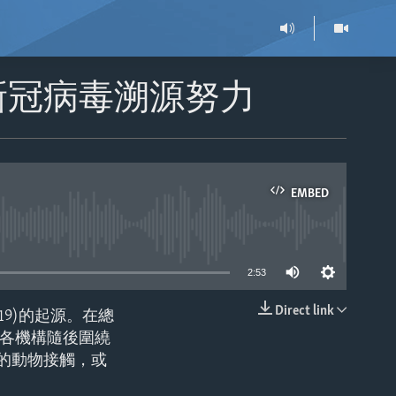
新冠病毒溯源努力
EMBED
able
2:53
Direct link
19)的起源。在總
EMBED
，各機構隨後圍繞
的動物接觸，或