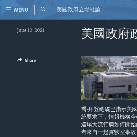
Accessibility
美國政府立場社論
MENU
links
Search
Skip
HOME
June 10, 2021
美國政府
to
VIDEO
main
content
RADIO
Skip
REGIONS
Share
to
main
TOPICS
AFRICA
Navigation
ARCHIVE
AMERICAS
HUMAN RIGHTS
Skip
to
ABOUT US
ASIA
SECURITY AND DEFENSE
Search
EUROPE
AID AND DEVELOPMENT
喬·拜登總統已指示美國情
MIDDLE EAST
DEMOCRACY AND GOVERNANCE
統要求下，情報機構今
這場大流行病如何開始
ECONOMY AND TRADE
者來自一起實驗室事故