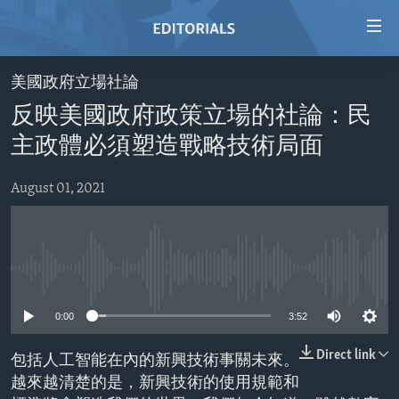
Accessibility
links
Skip
美國政府立場社論
to
HOME
反映美國政府政策立場的社論：民
main
VIDEO
content
主政體必須塑造戰略技術局面
RADIO
Skip
to
August 01, 2021
REGIONS
main
TOPICS
AFRICA
Navigation
Skip
ARCHIVE
AMERICAS
HUMAN RIGHTS
to
No media source currently available
ABOUT US
ASIA
SECURITY AND DEFENSE
Search
0:00
3:52
EUROPE
AID AND DEVELOPMENT
FOLLOW US
MIDDLE EAST
DEMOCRACY AND GOVERNANCE
Direct link
包括人工智能在內的新興技術事關未來。
越來越清楚的是，新興技術的使用規範和
ECONOMY AND TRADE