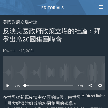
Accessibility
links
Skip
美國政府立場社論
to
HOME
反映美國政府政策立場的社論：拜
main
VIDEO
content
登出席20國集團峰會
RADIO
Skip
to
November 12, 2021
REGIONS
main
TOPICS
AFRICA
Navigation
Skip
ARCHIVE
AMERICAS
HUMAN RIGHTS
to
No media source currently available
ABOUT US
ASIA
SECURITY AND DEFENSE
Search
0:00
4:01
EUROPE
AID AND DEVELOPMENT
FOLLOW US
MIDDLE EAST
DEMOCRACY AND GOVERNANCE
Direct link
在世界從新冠疫情中復原的時候，由世界
上最大經濟體組成的20國集團的領導人
ECONOMY AND TRADE