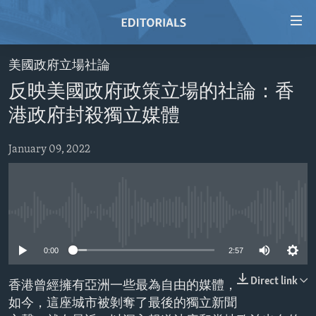
Accessibility
links
Skip
美國政府立場社論
to
HOME
反映美國政府政策立場的社論：香
main
VIDEO
content
港政府封殺獨立媒體
RADIO
Skip
to
January 09, 2022
REGIONS
main
TOPICS
AFRICA
Navigation
Skip
ARCHIVE
AMERICAS
HUMAN RIGHTS
to
No media source currently available
ABOUT US
ASIA
SECURITY AND DEFENSE
Search
0:00
2:57
EUROPE
AID AND DEVELOPMENT
FOLLOW US
MIDDLE EAST
DEMOCRACY AND GOVERNANCE
Direct link
香港曾經擁有亞洲一些最為自由的媒體，
如今，這座城市被剝奪了最後的獨立新聞
ECONOMY AND TRADE