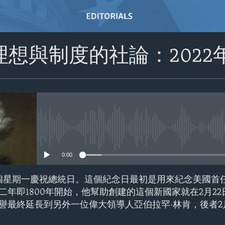
理想與制度的社論：2022
No media source currently avail
0:00
個星期一慶祝總統日。這個紀念日最初是用來紀念美國首任
二年即1800年開始，他幫助創建的這個新國家就在2月2
譽最終延長到另外一位偉大領導人亞伯拉罕·林肯，後者2