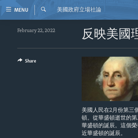
Accessibility
美國政府立場社論
MENU
links
Search
Skip
HOME
February 22, 2022
反映美國
to
VIDEO
main
content
RADIO
Skip
REGIONS
Share
to
main
TOPICS
AFRICA
Navigation
ARCHIVE
AMERICAS
HUMAN RIGHTS
Skip
to
ABOUT US
ASIA
SECURITY AND DEFENSE
Search
EUROPE
AID AND DEVELOPMENT
美國人民在2月份第三
MIDDLE EAST
DEMOCRACY AND GOVERNANCE
頓。從華盛頓逝世的第
華盛頓的誕辰。這個榮
ECONOMY AND TRADE
近華盛頓的誕辰。