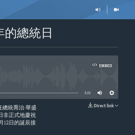
年的總統日
EMBED
able
3:21
Direct link
總統喬治·華盛
EMBED
2日非正式地慶祝
月12日的誕辰接