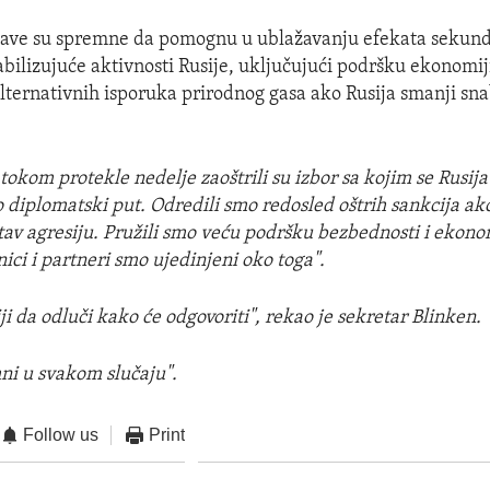
žave su spremne da pomognu u ublažavanju efekata sekun
abilizujuće aktivnosti Rusije, uključujući podršku ekonomij
lternativnih isporuka prirodnog gasa ako Rusija smanji sn
tokom protekle nedelje zaoštrili su izbor sa kojim se Rusij
o diplomatski put. Odredili smo redosled oštrih sankcija ak
tav agresiju. Pružili smo veću podršku bezbednosti i ekonom
nici i partneri smo ujedinjeni oko toga".
ji da odluči kako će odgovoriti", rekao je sekretar Blinken.
ni u svakom slučaju".
Follow us
Print