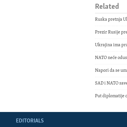
Related
Ruska pretnja Uk
Prezir Rusije 
Ukrajina ima pr
NATO neće odusta
Napori da se uma
SAD i NATO savez
Put diplomatije 
EDITORIALS