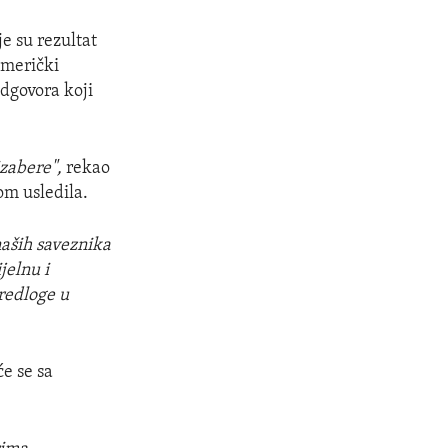
e su rezultat
američki
odgovora koji
izabere",
rekao
om usledila.
naših saveznika
jelnu i
redloge u
će se sa