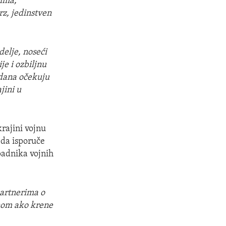
rima,
rz, jedinstven
elje, noseći
je i ozbiljnu
 dana očekuju
jini u
rajini vojnu
 da isporuče
padnika vojnih
artnerima o
nom ako krene