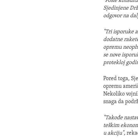
"Posle konsult
Sjedinjene Drž
odgovor na dal
"Tri isporuke 
dodatne rakete
opremu neophod
se nove isporu
protekloj godin
Pored toga, Sj
opremu američk
Nekoliko vojni
snaga da podr
"Takođe nasta
teškim ekonom
u akciju",
rekao