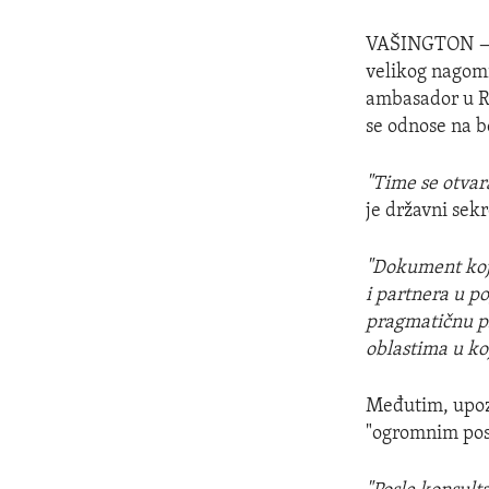
VAŠINGTON
velikog nagomi
ambasador u Ru
se odnose na b
"Time se otvar
je državni sek
"Dokument koji
i partnera u p
pragmatičnu pr
oblastima u ko
Međutim, upozo
"ogromnim pos