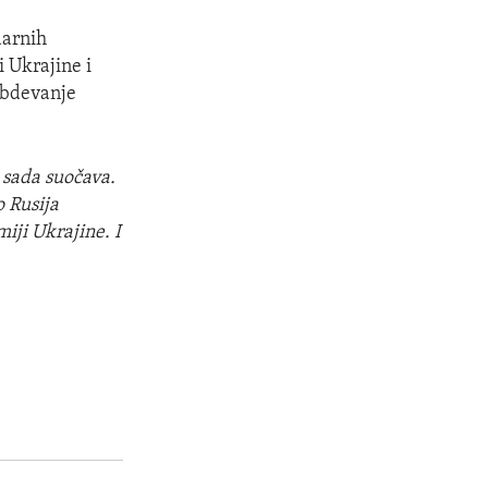
darnih
i Ukrajine i
abdevanje
a sada suočava.
o Rusija
iji Ukrajine. I