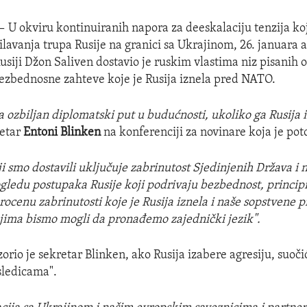
 —
U okviru kontinuiranih napora za deeskalaciju tenzija koj
lavanja trupa Rusije na granici sa Ukrajinom, 26. januara 
siji Džon Saliven dostavio je ruskim vlastima niz pisanih 
ezbednosne zahteve koje je Rusija iznela pred NATO.
a ozbiljan diplomatski put u budućnosti, ukoliko ga Rusija 
retar
Entoni Blinken
na konferenciji za novinare koja je pot
 smo dostavili uključuje zabrinutost Sjedinjenih Država i 
ogledu postupaka Rusije koji podrivaju bezbednost, principi
ocenu zabrinutosti koje je Rusija iznela i naše sopstvene p
jima bismo mogli da pronađemo zajednički jezik".
rio je sekretar Blinken, ako Rusija izabere agresiju, suoči
ledicama".