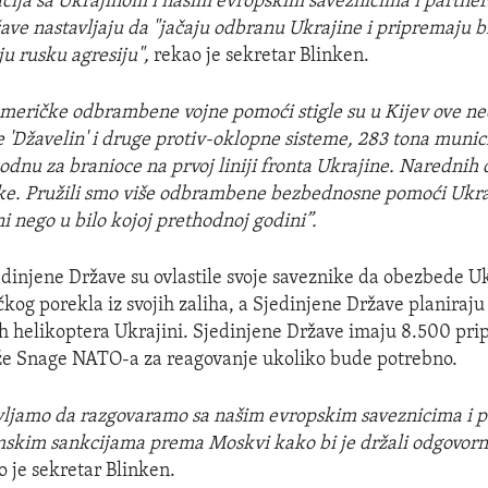
acija sa Ukrajinom i našim evropskim saveznicima i partne
ave nastavljaju da "jačaju odbranu Ukrajine i pripremaju b
ju rusku agresiju",
rekao je sekretar Blinken.
američke odbrambene vojne pomoći stigle su u Kijev ove ned
 'Džavelin' i druge protiv-oklopne sisteme, 283 tona munici
nu za branioce na prvoj liniji fronta Ukrajine. Narednih
ke. Pružili smo više odbrambene bezbednosne pomoći Ukra
i nego u bilo kojoj prethodnoj godini”.
edinjene Države su ovlastile svoje saveznike da obezbede Uk
og porekla iz svojih zaliha, a Sjedinjene Države planiraju
h helikoptera Ukrajini. Sjedinjene Države imaju 8.500 pri
že Snage NATO-a za reagovanje ukoliko bude potrebno.
vljamo da razgovaramo sa našim evropskim saveznicima i p
skim sankcijama prema Moskvi kako bi je držali odgovor
 je sekretar Blinken.