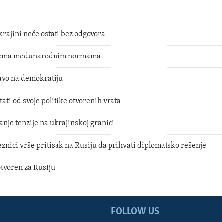
rajini neće ostati bez odgovora
prema međunarodnim normama
avo na demokratiju
ti od svoje politike otvorenih vrata
nje tenzije na ukrajinskoj granici
nici vrše pritisak na Rusiju da prihvati diplomatsko rešenje
otvoren za Rusiju
FOLLOW US