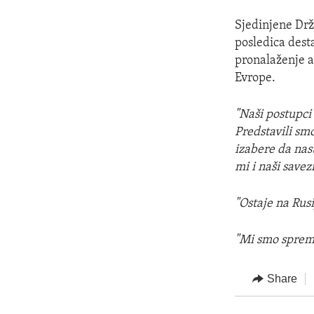
Sjedinjene Dr
posledica dest
pronalaženje a
Evrope.
"Naši postupci 
Predstavili sm
izabere da nas
mi i naši savez
"Ostaje na Rusi
"Mi smo sprem
Share