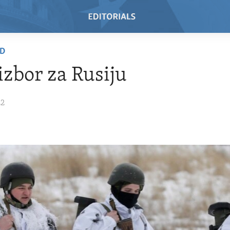
AD
izbor za Rusiju
22