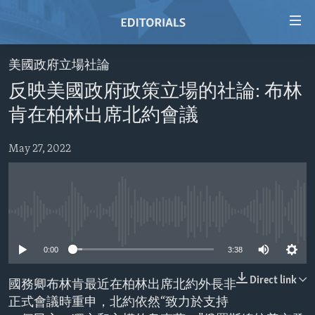
Accessibility
links
Skip
美國政府立場社論
to
HOME
反映美國政府政策立場的社論: 布林
main
VIDEO
content
肯在柏林出席北約會議
RADIO
Skip
to
May 27, 2022
REGIONS
main
TOPICS
AFRICA
Navigation
Skip
ARCHIVE
AMERICAS
HUMAN RIGHTS
to
No media source currently available
ABOUT US
ASIA
SECURITY AND DEFENSE
Search
0:00
3:38
EUROPE
AID AND DEVELOPMENT
FOLLOW US
MIDDLE EAST
DEMOCRACY AND GOVERNANCE
Direct link
國務卿布林肯最近在柏林出席北約外長非
正式會議時重申，北約依然“致力於支持
ECONOMY AND TRADE