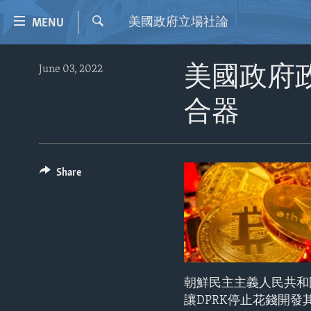
Accessibility
美國政府立場社論
MENU
links
Search
Skip
HOME
June 03, 2022
美國政府
to
VIDEO
main
合器
content
RADIO
Skip
REGIONS
to
main
TOPICS
AFRICA
Share
Navigation
ARCHIVE
AMERICAS
HUMAN RIGHTS
Skip
to
ABOUT US
ASIA
SECURITY AND DEFENSE
Search
EUROPE
AID AND DEVELOPMENT
MIDDLE EAST
DEMOCRACY AND GOVERNANCE
朝鮮民主主義人民共和
ECONOMY AND TRADE
讓DPRK停止花錢開