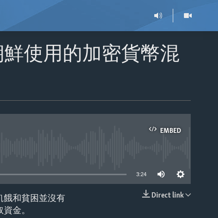
朝鮮使用的加密貨幣混
EMBED
able
3:24
Direct link
飢餓和貧困並沒有
EMBED
取資金。