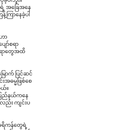
ုခဲ့ပါဘူး။
စ်ရဲ့ အခြေအနေ
န့်ကြာနေခဲ့ပါ
ဂါဟာ
ပျော်စရာ
နေရာတွေအထိ
မြောက် ပြင်ဆင်
င်းအဓမ္မဖြစ်စေ
ါတယ်။
က်ပြည်နယ်ကနေ
ကလည်း ကျင်းပ
ရိကန်တွေရဲ့