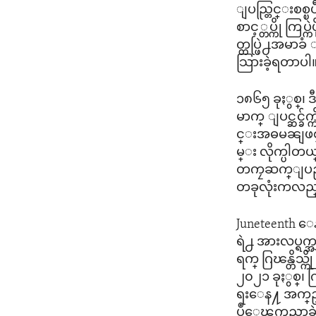
ျပည္တြင္းစစ္ၿ
စာင့္တပ္ကို ကြ
တ္တပ္ဖြဲ႕အမ
သြားခဲ့ရတာပါ
၁၈၆၅ ခုႏွစ္
မာက္ ျပင္ဆင္ခ
င္းအဓမၼျဖစ္ေစ
မ္း လိုက္ပါတ
တကၠဆက္ျပည္နယ
တခုလုံးကလည
Juneteenth ေ
ရဲ႕ အားလပ္ရက
ရက္ ဂြၽန္တိသ
၂၀၂၁ ခုႏွစ္၊ ဂ
ရးေန႔ အက္ဥပေ
ပဳေၾကညာခဲ့