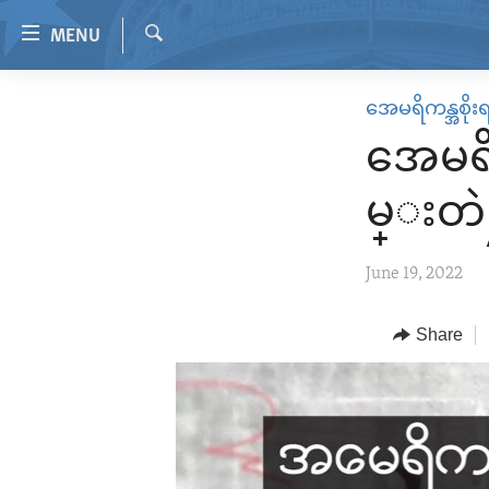
Accessibility
MENU
links
Search
Skip
HOME
အေမရိကန္အစိုး
to
VIDEO
main
အေမရိ
content
RADIO
Skip
မ္းတ
REGIONS
to
main
TOPICS
AFRICA
June 19, 2022
Navigation
ARCHIVE
AMERICAS
HUMAN RIGHTS
Skip
to
ABOUT US
Share
ASIA
SECURITY AND DEFENSE
Search
EUROPE
AID AND DEVELOPMENT
MIDDLE EAST
DEMOCRACY AND GOVERNANCE
ECONOMY AND TRADE