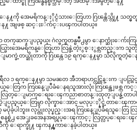
ေထာင္စု ကြၽန္စနစ္ဖ်က္သိမ္းတဲ့ အထိမ္းအမွတ္ေန႔
ေန႔ကို အေမရိကန္ႏိုင္ငံသားေတြဟာ ဂြၽန္တိသ္လို႔ သတ္မွတ္ၿပ
ေန႔ အျဖစ္ ဆင္ႏႊဲက်င္းပၾကပါတယ္။
 တကၠဆက္ျပည္နယ္၊ ဂဲလ္ဗက္စတန္ၿမိဳ႕မွာ ေနာက္ဆုံးေက်းကြၽ
ႏြယ္ဖြားအေမရိကန္ေတြဟာ လြန္ခဲ့တဲ့ႏွစ္ႏွစ္ကတည္းက သ
မာက္ခဲ့တယ္ဆိုတာကို ဂြၽန္လ ၁၉ ရက္ေန႔မွာ သိလိုက္ရတဲ့ေ
ဝါရီလ ၁ ရက္ေန႔မွာ သမၼတ အီဘရာဟင္လင္ကြန္းက ျပည္တြင္းစစ္မွ
ယ္ေတြက ကြၽန္ျပဳခံေနရသူအားလုံး ကြၽန္အျဖစ္က ကင္
 လြတ္ေျမာက္ေရးေၾကညာစာတန္းထုတ္ျပန္ခဲ့တာပါ
ေနတဲ့ျပည္နယ္ေတြမွာ လိုက္နာေအာင္ မလုပ္ႏိုင္ခဲ့တာေၾကာင
 မပိုခဲ့ပါဘူး။ လုပ္ထုံးလုပ္နည္းအရ ကြၽန္ျပဳခံရသူေတြ လြတ္လ
ဲ႔စနစ္ရဲ႕ အေျခအေနအရပ္ရပ္ေၾကာင့္ လြတ္လပ္ေရး
ီကို ေရာက္ဖို႔ ၾကန႔္ၾကာေနခဲ့ပါတယ္။