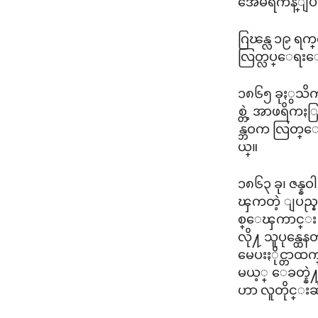
အေမရိကန္ျပည္
ဂြၽန္လ ၁၉ ရက္
လြတ္လပ္ေရး
၁၈၆၅ ခုႏွသိက
စ္တဲ့ အာဖရိက
န္ဘဝက လြတ္ေျ
ယ္။
၁၈၆၃ ခု၊ ဇန္န
ၾကတဲ့ ျပည္န
စ္ေၾကာင္း
လို႔ သူပုန္ထ
မေပးႏိုင္တာထက္
မယ့္ ေခတ္န
ဟာ လူတိုင္းဆ