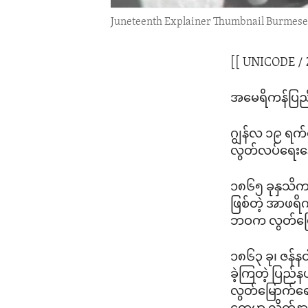
Juneteenth Explainer Thumbnail Burmese
[[ UNICODE /
အမေရိကန်ပြည်ထ
ဂျွန်လ ၁၉ ရက်
လွတ်လပ်ရေးနေ
၁၈၆၅ ခုနှသိက 
ဖြစ်တဲ့ အာဖရိ
ဘဝက လွတ်မြောက
၁၈၆၃ ခု၊ ဇန်န
ခဲ့ကြတဲ့ ပြည်
လွတ်မြောက်ရေ