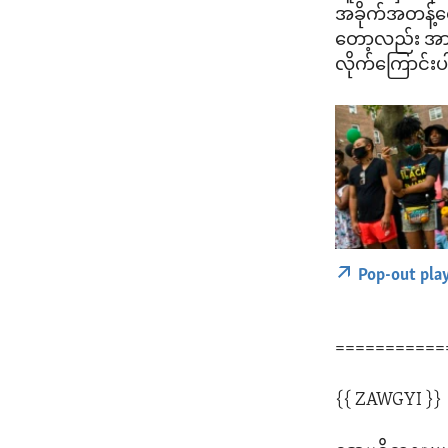
အခိုက်အတန့်တွေ
တော့လည်း အားက
လိုက်ကြောင်းပ
Pop-out pla
===========
{{ ZAWGYI }}