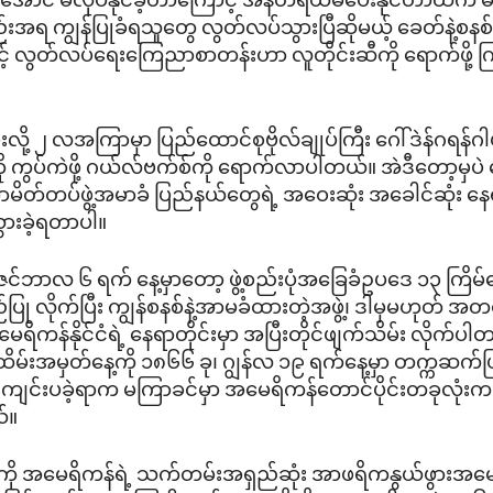
ာအောင် မလုပ်နိုင်ခဲ့တာကြောင့် အန်တရယ်မပေးနိုင်တာထက် မပိ
ည်းအရ ကျွန်ပြုခံရသူတွေ လွတ်လပ်သွားပြီဆိုမယ့် ခေတ်နဲ့စန
် လွတ်လပ်ရေးကြေညာစာတန်းဟာ လူတိုင်းဆီကို ရောက်ဖို့ ကြ
ီးလို့ ၂ လအကြာမှာ ပြည်ထောင်စုဗိုလ်ချုပ်ကြီး ဂေါ်ဒဲန်ဂရန်
ကို ကွပ်ကဲဖို့ ဂယ်လ်ဗက်စ်ကို ရောက်လာပါတယ်။ အဲဒီတော့မှပဲ 
တ်တပ်ဖွဲ့အမာခံ ပြည်နယ်တွေရဲ့ အဝေးဆုံး အခေါင်ဆုံး 
ားခဲ့ရတာပါ။
ဒီဇင်ဘာလ ၆ ရက် နေ့မှာတော့ ဖွဲ့စည်းပုံအခြေခံဥပဒေ ၁၃ ကြိမ်
ြု လိုက်ပြီး ကျွန်စနစ်နဲ့အာမခံထားတဲ့အဖွဲ့၊ ဒါမှမဟုတ် အတ
အမေရိကန်နိုင်ငံရဲ့ နေရာတိုင်းမှာ အပြီးတိုင်ဖျက်သိမ်း လိုက်ပ
ထိမ်းအမှတ်နေ့ကို ၁၈၆၆ ခု၊ ဂျွန်လ ၁၉ ရက်နေ့မှာ တက္ကဆ
ျင်းပခဲ့ရာက မကြာခင်မှာ အမေရိကန်တောင်ပိုင်းတခုလုံး
်။
ေ့ကို အမေရိကန်ရဲ့ သက်တမ်းအရှည်ဆုံး အာဖရိကနွယ်ဖွားအမေ