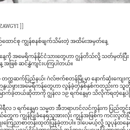
 ZAWGYI ]]
ောင်စု ကျွန်စနစ်ဖျက်သိမ်းတဲ့ အထိမ်းအမှတ်နေ့
နေ့ကို အမေရိကန်နိုင်ငံသားတွေဟာ ဂျွန်တိသ်လို့ သတ်မှတ်ပြီး
့ အဖြစ် ဆင်နွှဲကျင်းပကြပါတယ်။
တက္ကဆက်ပြည်နယ်၊ ဂဲလ်ဗက်စတန်မြို့မှာ နောက်ဆုံးကျေးကျွ
ကနွယ်ဖွားအမေရိကန်တွေဟာ လွန်ခဲ့တဲ့နှစ်နှစ်ကတည်းက သူတို
်ခဲ့တယ်ဆိုတာကို ဂျွန်လ ၁၉ ရက်နေ့မှာ သိလိုက်ရတဲ့နေ့ပ
ဝါရီလ ၁ ရက်နေ့မှာ သမ္မတ အီဘရာဟင်လင်ကွန်းက ပြည်တွင်းစစ
နယ်တွေက ကျွန်ပြုခံနေရသူအားလုံး ကျွန်အဖြစ်က ကင်းလွတ်ပြ
းကြေညာစာတန်းထုတ်ပြန်ခဲ့တာပါ။ ဒါပေမယ့်လို့ သူပုန်ထနေ