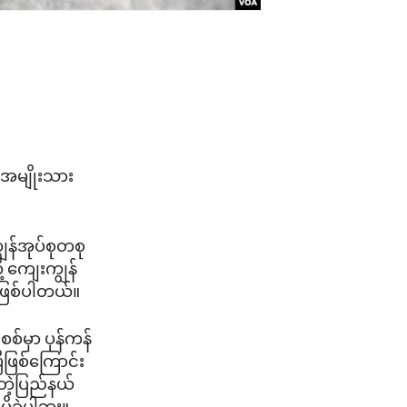
 အမျိုးသား
န်အုပ်စုတစု
့ ကျေးကျွန်
ဲဖြစ်ပါတယ်။
်မှာ ပုန်ကန်
ီဖြစ်ကြောင်း
တဲ့ပြည်နယ်