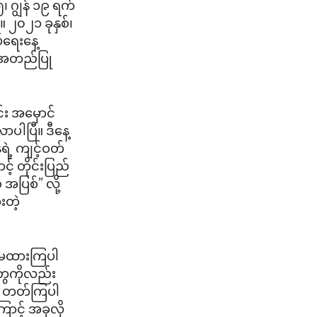
ဂျွန် ၁၉ ရက်
။ ၂၀၂၁ ခုနှစ်၊
်ရေးနေ့
 အတည်ပြု
်း အမှောင်
ပါပြီ။ ဒီနေ့
ဲ့ ကျင့်ဝတ်
့် တိုင်းပြည်
အပြစ်” လို့
းတဲ့
ု မထားကြပါ
တွေကိုလည်း
ေး တတ်ကြပါ
ောင့် အခုလို