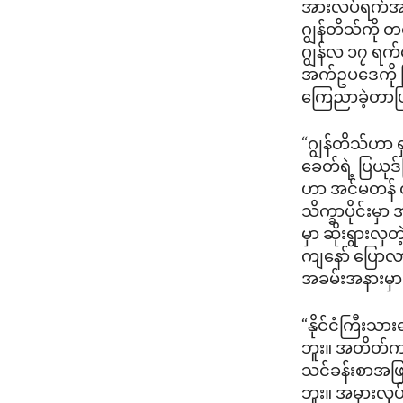
အားလပ်ရက်အဖြ
ဂျွန်တိသ်ကို တ
ဂျွန်လ ၁၇ ရက်န
အက်ဥပဒေကို ပ
ကြေညာခဲ့တာဖ
“ဂျွန်တိသ်ဟာ ရ
ခေတ်ရဲ့ ပြယုဒ
ဟာ အင်မတန် ထူ
သိက္ခာပိုင်းမှ
မှာ ဆိုးရွားလှ
ကျနော် ပြောလာ
အခမ်းအနားမှာ
“နိုင်ငံကြီးသ
ဘူး။ အတိတ်ကဖြ
သင်ခန်းစာအဖြ
ဘူး။ အမှားလုပ်