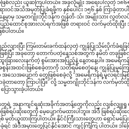
စ်လည်း ယူဆကြပါတယ်။ အခုလိုမျိုး အရေးပါလှတဲ့ ၁၈၆၅၊ 
ရားဝင်အသိအမှတ်ပြုခံရဖို့က နှစ်ပေါင်း ၁၅၆ နှစ် ကြာခဲ့တာပါ
ေ့မှာမှ သမ္မတဂျိုးဘိုင်ဒန်က ဂျွန်တိ-သ်၊ အမျိုးသား လွတ်လပ
ြည်ထောင်စုအားလပ်ရက်အဖြစ် တရားဝင် လက်မှတ်ထိုးပြီး
ြစ်ပါတယ်။
ှည်လျားပြီး ကြမ်းတမ်းခက်ထန်လှတဲ့ ကျွန်ပြုသိမ်းပိုက်ခံရခြင
်ဖြစ်ပြီး အခုတော့ တောက်ပတဲ့နေ့သစ်အတွက် နမိတ် တခုဖြစ်လာ
းခြားလေးနက်တဲ့ စွမ်းအားအပြည့်နဲ့ နေ့တနေ့ပါ။ အမေရိကန်ရ
ာ အစွန်းအထင်းဖြစ်စေခဲ့တာကို သတိရမိစေတဲ့နေ့၊ ကျွန်ပြုမှုကြောင
တဲ့ အသေအပျောက် တွေဖြစ်စေခဲ့လို့ “အမေရိကန်ရဲ့မူလရင်းမြစ် 
ခဲ့တာတော့ ကြာပါပြီ။” လို့ သမ္မတဂျိုးဘိုင်ဒန်က လက်မှတ်ထို
 ပြောသွားခဲ့ပါတယ်။
ားတွေရဲ့ အနာကျင်ရဆုံးအခိုက်အတန့်တွေကိုလည်း လျစ်လျှူရှ
စ်ရပ်ဆိုးတွေကို မေ့ပျောက်မထားပါဘူး။ အဲဒီ ဖြစ်ရပ်ဆိုး
စ် မှတ်ယူထားကြပါတယ်။ နိုင်ငံကြီးသားတွေဟာ ရှောင်မပြ
ခဲ့ရင် အဲဒီအမှားတွေပြင်နိုင်အောင် ကျင့်ကြံကြ ပါတယ်။ ဒါကြ