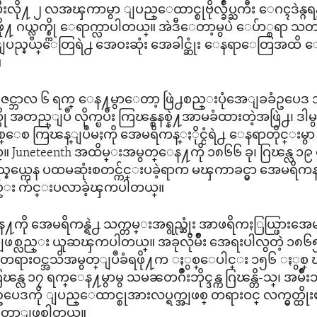
ပီးလို႔ ၂ လအၾကာမွာ ျပည္ေထာင္စုဗိုလ္ခ်ဳပ္ႀကီး ေဂၚဒဲန္ဂရန
ပ္ကဲဖို႔ ဂယ္လ္ဗက္စ္ကို ေရာက္လာပါတယ္။ အဲဒီေတာ့မွပဲ ေပ်ာ္စရ
ာခံ ျပည္နယ္ေတြရဲ႕ အေဝးဆုံး အေခါင္ဆုံး ေနရာေတြအထိ
။
၊ ဒီဇင္ဘာလ ၆ ရက္ ေန႔မွာေတာ့ ဖြဲ႕စည္းပုံအေျခခံဥပေ
်က္ကို အတည္ျပဳ လိုက္ၿပီး ကြၽန္စနစ္နဲ႔အာမခံထားတဲ့အဖြဲ႕၊ 
 ကြၽန္ျပဳမႈကို အေမရိကန္ႏိုင္ငံရဲ႕ ေနရာတိုင္းမွာ အၿပီ
ယ္။ Juneteenth အထိမ္းအမွတ္ေန႔ကို ၁၈၆၆ ခု၊ ဂြၽန္လ ၁
္ကေန ပထမဆုံးစတင္က်င္းပခဲ့ရာက မၾကာခင္မွာ အေမရိကန္
္း က်င္းပလာခဲ့ၾကပါတယ္။
န႔ကို အေမရိကန္ရဲ႕ သက္တမ္းအရွည္ဆုံး အာဖရိကႏြယ္ဖြား
္အျဖစ္လည္း ယူဆၾကပါတယ္။ အခုလိုမ်ိဳး အေရးပါလွတဲ့ ၁၈၆၅
္ကို တရားဝင္အသိအမွတ္ျပဳခံရဖို႔က ႏွစ္ေပါင္း ၁၅၆ ႏွစ္
ြၽန္လ ၁၇ ရက္ေန႔မွာမွ သမၼတဂ်ိဳးဘိုင္ဒန္က ဂြၽန္တိ-သ္၊ အမ်ိ
ဒကို ျပည္ေထာင္စုအားလပ္ရက္အျဖစ္ တရားဝင္ လက္မွတ္ထိ
တာျဖစ္ပါတယ္။