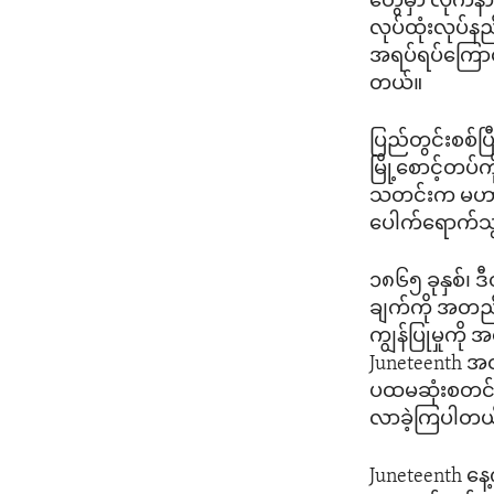
တွေမှာ လိုက်န
လုပ်ထုံးလုပ်န
အရပ်ရပ်ကြောင့
တယ်။
ပြည်တွင်းစစ်ပြ
မြို့စောင့်တပ်
သတင်းက မဟာမိ
ပေါက်ရောက်သွ
၁၈၆၅ ခုနှစ်၊ 
ချက်ကို အတည်ပ
ကျွန်ပြုမှုကို 
Juneteenth အ
ပထမဆုံးစတင်က
လာခဲ့ကြပါတယ
Juneteenth န