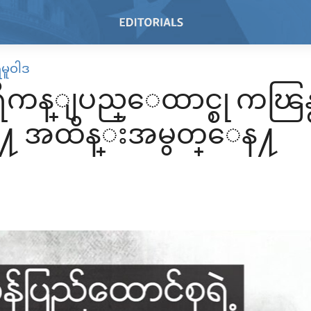
ရမူဝါဒ
ကန္ျပည္ေထာင္စု ကၽြန္စနစ္
ဲ႔ အထိန္းအမွတ္ေန႔