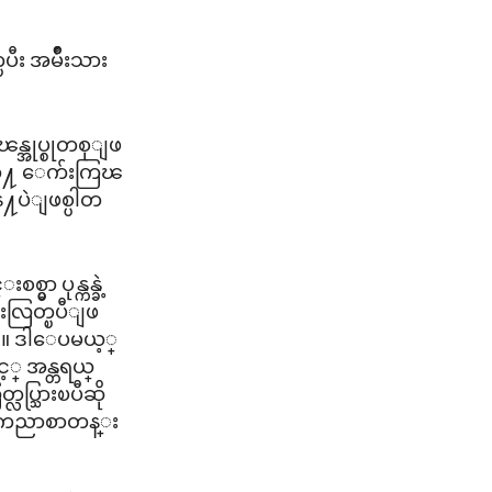
ီး အမ်ိဳးသား
န္အုပ္စုတစုျဖ
ူတို႔ ေက်းကြၽ
န႔ပဲျဖစ္ပါတ
ာ ပုန္ကန္ခဲ့
းလြတ္ၿပီျဖ
။ ဒါေပမယ့္
့္ အန္တရယ္
ပ္သြားၿပီဆို
ေၾကညာစာတန္း