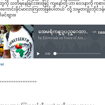
ကို သတိရနေခြင်းအားဖြင့် ကျနော်တို့ ဟာ ဝေဒနာကို ကုစားနိုင
ောင်းခိုင်မာလာကြတာဖြစ်ပါတယ်” လို့ သမ္မတဂျိုးဘိုင်ဒန်
ါခင်ဗျား။
အေမရိကန္ျပည္ေထာင္စု ကြၽန္စနစ္ဖ်က္သိမ္းတဲ့ အထိမ္းအမွတ္ေန႔
EMB
by
Editorials on Voice of America
No media source currently available
0:00
yer
EMBED
================