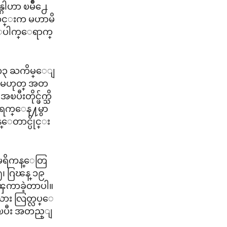
္ဂါဟာ ၿမိဳ႕ေ
ာ သတင္းက မဟာမိ
 ေပါက္ေရာက္
ဒ ၁၃ ႀကိမ္ေျ
ဒါမွမဟုတ္ အတ
းတိုင္ဖ်က္သိ
၉ ရက္ေန႔မွာ
ေတာင္ပိုင္း
အေမရိကန္ေတြ
၊ ဂြၽန္ ၁၉
 ၾကာခဲ့တာပါ။
ဳးသား လြတ္လပ္ေ
ုးၿပီး အတည္ျ