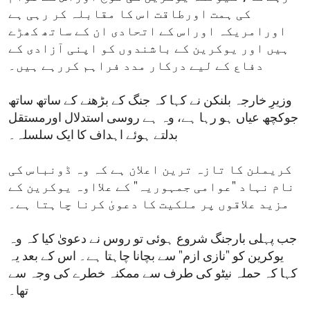
کی ہمت اورطاقت اس کا مقابلہ کر رہی ہے
اورامریکہ اوراس کے اتحادی ان کے ساتھ کھڑے
ہیں اور یوکرین کے باشندوں کو اپنی آزادی کے
دفاع کے لیے درکار مدد فراہم کررہے ہیں۔
وزیرِ خارجہ بلنکن نے کہا کہ جنگ کے بڑھنے کے ساتھ ساتھ
جوکچھ عیاں ہو رہا ہے، وہ ہے روسی استدلال اورمستقل
بدلتے ہوئے اہداف کا ایک سلسلہ۔
کریملن کا تازہ ترین اعلان ہے کہ وہ ڈونباس کی
نام نہاد "عوامی جمہوریہ" کے علااوہ یوکرین کے
مزید علاقوں پر ملکیت کا دعویٰ کرنا چاہتا ہے۔
جب پہلی بارجنگ شروع ہوئی تو روس نے دعویٰ کیا کہ وہ
یوکرین کو "نازی ازم" سے بچانا چاہتا ہے۔ اس کے بعد یہ
کہا کہ حملہ نیٹو کی طرف سے ممکنہ خطرے کی وجہ سے
تھا۔