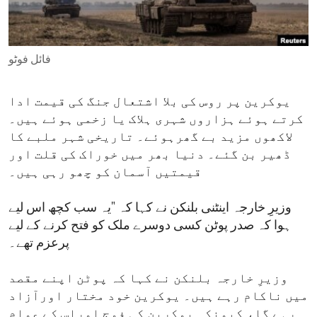
ENVIRONMENT AND HEALTH
IDEALS AND INSTITUTIONS
فائل فوٹو
یوکرین پر روس کی بلا اشتعال جنگ کی قیمت ادا
کرتے ہوئے ہزاروں شہری ہلاک یا زخمی ہوئے ہیں۔
لاکھوں مزید بے گھرہوئے۔ تاریخی شہر ملبے کا
ڈھیر بن گئے۔ دنیا بھر میں خوراک کی قلت اور
قیمتیں آسمان کو چھو رہی ہیں۔
وزیرِ خارجہ اینٹنی بلنکن نے کہا کہ "یہ سب کچھ اس لیے
ہوا کہ صدر پوٹن کسی دوسرے ملک کو فتح کرنے کے لیے
پرعزم تھے۔
وزیرِ خارجہ بلنکن نے کہا کہ پوٹن اپنے مقصد
میں ناکام رہے ہیں۔ یوکرین خود مختار اورآزاد
رہے گا، کیونکہ یوکرین کی فوج اوراس کے عوام