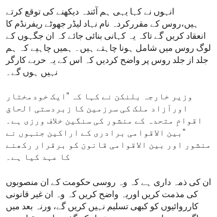
انہوں نے کہا یہی ہم آئندہ دیکھنے کی توقع کرتے
ہیں،روس کے مقررکردہ نام نہاد لیڈر جھوٹے ریفرنڈم کا
انعقاد کریں گے تاکہ یہ کہانی بنائی جائے کہ ان جگہوں کے
لوگ روس میں شامل ہونا چاہتے ہیں۔ ہمیں چاہیے کہ ہم
جلد از جلد روس پر واضح کردیں کہ اس کے یہ حربے کارگر
نہیں ہوں گے۔
وزیر خارجہ بلنکن نے کہا کہ "ایک خودمختار
اورآزاد ملک کی سرزمین کا زبردستی الحاق
اقوامِ متحدہ کے منشور کی سنگین خلاف ورزی ہے۔
"بین الاقوامی برادری کے اراکین جنہوں نے
منشور اور بین الاقوامی قانون کو برقرار رکھنے
کا عہد کیا ہے۔
ان کی ذمہ داری ہے کہ وہ روسی حکومت کے ان منصوبوں
کی مذمت کریں اوریہ واضح کریں کہ وہ ان غیر قانونی
کارروائیوں کو کبھی تسلیم نہیں کریں گے، ورنہ بعد میں