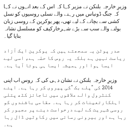
وزیرِ خارجہ بلنکن نے مزیر کہا کہ اس کے بعد انہوں نے کہا
کہ جنگ ڈونباس میں رہنے والے نسلی روسیوں کو نسل
کشی سے بچانے کے لیے تھی، پھر یوکرین کے روسی زبان
بولنے والے سب سے بڑے شہرخارکیف کو مسلسل نشانہ
بنایا گیا۔
صدر پوٹن یہ سمجھتے ہیں کہ یوکرین ایک آزاد
ریاست نہیں ہے بلکہ یہ روس کا حصّہ ہے، اسی لیے
ایسا ہوا اور ہمیشہ ایسا ہی ہوتا آیا ہے۔
وزیرِ خارجہ بلنکن نے نشان دہی کی کہ روس اب اپنی
2014 کی "پلے بک "کی پیروی کر رہا ہے۔ اپنے
کنٹرول والے علاقوں میں ناجائز کٹھ پتلی
اہلکارتعینات کر رہا ہے۔ مقامی باشندوں کو
روسی شہریت کے لیے درخواست دینے پر مجبور کر
رہا ہے اور بیرونی رسائی میں رکاوٹیں ڈال رہا
ہے۔