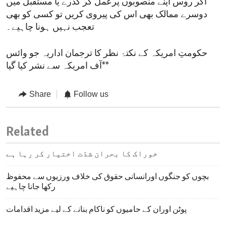
اگر روس اپنے منصوبوں پرعمل کر گذرے یا مستقبل میں
دوسرے ممالک بھی اس کی پیروی کریں تو کسی کو بھی
تعجب نہیں ہونا چاہیے۔
حکومتِ امریکہ کے نکتۂ نظر کا ترجمان اداریہ جو وائس
آف امریکہ سے نشر کیا گیا**
Share
Follow us
Related
خوراک کا بحران شدّت اختیار کر رہا ہے
بچوں کو جنگوں اورانسانی حقوق کی خلاف ورزیوں سے محفوظ
رکھا جانا چاہیے
پوٹن اوران کے حامیوں کو ناکام بنانے کے لیے مزید اقدامات