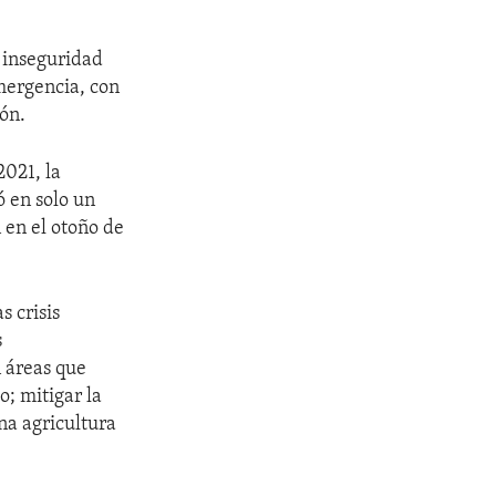
 inseguridad
emergencia, con
ión.
021, la
ó en solo un
 en el otoño de
s crisis
s
n áreas que
o; mitigar la
una agricultura