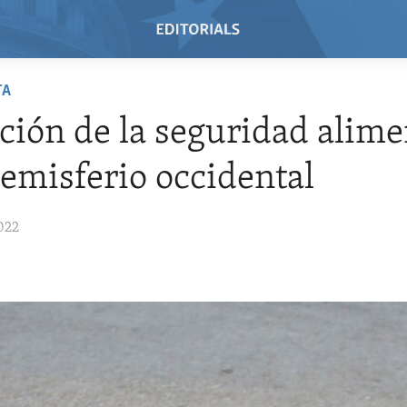
TA
ión de la seguridad alime
hemisferio occidental
022