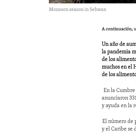
Monsoon season in Sehwan
A continuación, u
Un año de aume
la pandemia mu
de los aliment
muchos en el H
de los aliment
En la Cumbre d
anunciaron 331
y ayuda en la r
El número de p
y el Caribe se