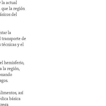
 la actual
 que la región
ásicos del
tar la
l transporte de
 técnicas y el
el hemisferio,
 la región,
ionando
sgos.
limentos, así
édica básica
trega