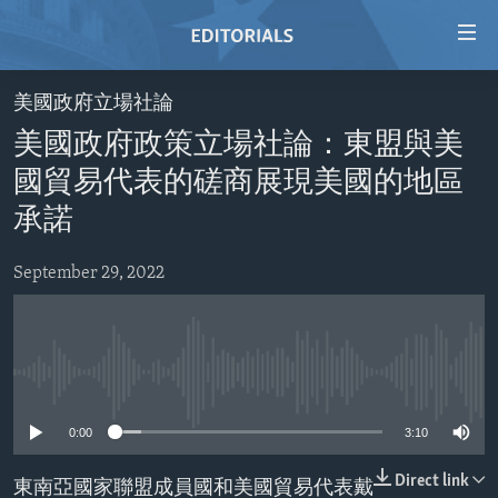
Accessibility
links
Skip
美國政府立場社論
to
HOME
美國政府政策立場社論：東盟與美
main
VIDEO
content
國貿易代表的磋商展現美國的地區
RADIO
Skip
承諾
to
REGIONS
main
September 29, 2022
TOPICS
AFRICA
Navigation
Skip
ARCHIVE
AMERICAS
HUMAN RIGHTS
to
ABOUT US
ASIA
SECURITY AND DEFENSE
Search
No media source currently available
EUROPE
AID AND DEVELOPMENT
FOLLOW US
0:00
3:10
MIDDLE EAST
DEMOCRACY AND GOVERNANCE
ECONOMY AND TRADE
Direct link
東南亞國家聯盟成員國和美國貿易代表戴