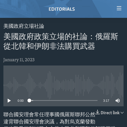
Accessibility
links
Skip
美國政府立場社論
to
HOME
美國政府政策立場的社論：俄羅斯
main
VIDEO
content
從北韓和伊朗非法購買武器
RADIO
Skip
to
January 11, 2023
REGIONS
main
TOPICS
AFRICA
Navigation
Skip
ARCHIVE
AMERICAS
HUMAN RIGHTS
to
No media source currently available
ABOUT US
ASIA
SECURITY AND DEFENSE
Search
0:00
3:17
EUROPE
AID AND DEVELOPMENT
FOLLOW US
MIDDLE EAST
DEMOCRACY AND GOVERNANCE
Direct link
聯合國安理會常任理事國俄羅斯聯邦公然
違背聯合國安理會決議，為對烏克蘭發動
ECONOMY AND TRADE