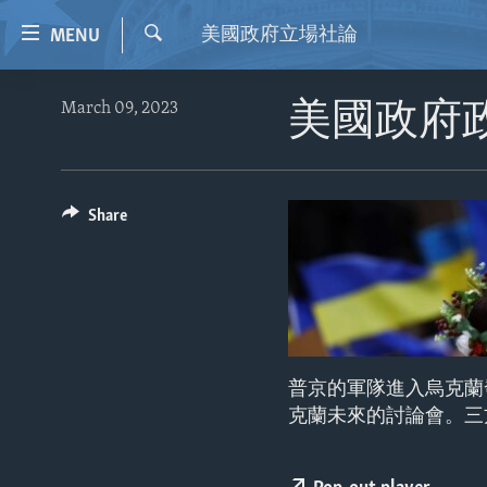
Accessibility
美國政府立場社論
MENU
links
Search
Skip
HOME
March 09, 2023
美國政府
to
VIDEO
main
content
RADIO
Skip
REGIONS
Share
to
main
TOPICS
AFRICA
Navigation
ARCHIVE
AMERICAS
HUMAN RIGHTS
Skip
to
ABOUT US
ASIA
SECURITY AND DEFENSE
Search
EUROPE
AID AND DEVELOPMENT
普京的軍隊進入烏克蘭
MIDDLE EAST
DEMOCRACY AND GOVERNANCE
克蘭未來的討論會。三
ECONOMY AND TRADE