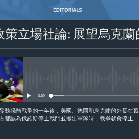
政策立場社論: 展望烏克蘭
No media source currently avail
0:00
發動殘酷戰爭的一年後，美國、德國和烏克蘭的外長在慕
方都認為俄羅斯停止戰鬥並撤出軍隊時，戰爭就會停止。