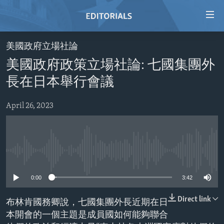
Accessibility
links
Skip
美國政府立場社論
to
HOME
美國政府政策立場社論: 七國集團外
main
VIDEO
content
長在日本舉行會議
RADIO
Skip
to
April 26, 2023
REGIONS
main
TOPICS
AFRICA
Navigation
Skip
ARCHIVE
AMERICAS
HUMAN RIGHTS
to
No media source currently available
ABOUT US
ASIA
SECURITY AND DEFENSE
Search
0:00
3:42
EUROPE
AID AND DEVELOPMENT
FOLLOW US
MIDDLE EAST
DEMOCRACY AND GOVERNANCE
Direct link
布林肯國務卿說，七國集團外長近期在日
本開會的一個主題是成員國如何能夠聯合
ECONOMY AND TRADE