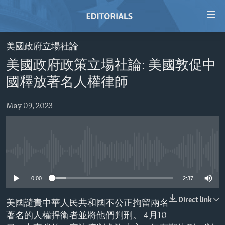
Accessibility
links
Skip
美國政府立場社論
to
HOME
美國政府政策立場社論: 美國敦促中
main
VIDEO
content
國釋放著名人權律師
RADIO
Skip
to
May 09, 2023
REGIONS
main
TOPICS
AFRICA
Navigation
Skip
ARCHIVE
AMERICAS
HUMAN RIGHTS
to
No media source currently available
ABOUT US
ASIA
SECURITY AND DEFENSE
Search
0:00
2:37
EUROPE
AID AND DEVELOPMENT
FOLLOW US
MIDDLE EAST
DEMOCRACY AND GOVERNANCE
Direct link
美國譴責中華人民共和國不公正拘留兩名
著名的人權捍衛者並將他們判刑。 4月10
ECONOMY AND TRADE