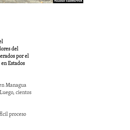
el
dores del
berados por el
 en Estados
a en Managua
 Luego, cientos
ícil proceso