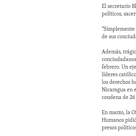
El secretario 
políticos, sace
“Simplemente e
de sus conciud
Además, trágic
conciudadanos 
febrero. Un ej
líderes católic
los derechos h
Nicaragua en e
condena de 26 a
En marzo, la O
Humanos pidió 
presos polític