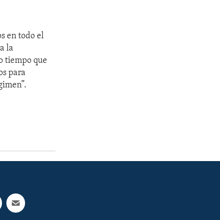
s en todo el
a la
o tiempo que
os para
égimen”.