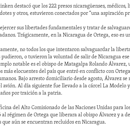
Blinken destacó que los 222 presos nicaragüenses, médicos, l
rdotes y otros, estuvieron conectados por “una aspiración p
jercer sus libertades fundamentales y tratar de salvaguard
adanos. Trágicamente, en la Nicaragua de Ortega, eso es u
amente, no todos los que intentaron salvaguardar la libert
pudieron, o tuvieron la voluntad de salir de Nicaragua ese
emplo notable es el obispo de Matagalpa Rolando Álvarez, 
os más elocuentes del país que entró en conflicto con Orteg
umanos. Bajo arresto domiciliario desde agosto, Álvarez se n
l avión. Al día siguiente fue llevado a la cárcel La Modelo
ños por traición a la patria.
ficina del Alto Comisionado de las Naciones Unidas para lo
al régimen de Ortega que liberara al obispo Álvarez y a d
os que aún se encuentran recluidos en Nicaragua.