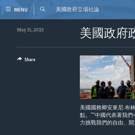
Accessibility
美國政府立場社論
MENU
links
Search
Skip
HOME
May 31, 2023
美國政府
to
VIDEO
main
content
RADIO
Skip
REGIONS
Share
to
main
TOPICS
AFRICA
Navigation
ARCHIVE
AMERICAS
HUMAN RIGHTS
Skip
to
ABOUT US
ASIA
SECURITY AND DEFENSE
Search
EUROPE
AID AND DEVELOPMENT
美國國務卿安東尼·布
MIDDLE EAST
DEMOCRACY AND GOVERNANCE
點。”“中國代表著我
力挑戰我們的自由、開
ECONOMY AND TRADE