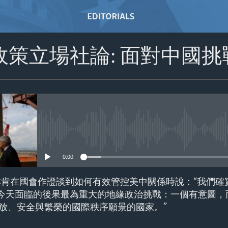
政策立場社論: 面對中國
No media source currently avail
0:00
林肯在國會作證談到如何有效管控美中關係時說：“我們確
們今天面臨的後果最為重大的地緣政治挑戰：一個有意圖，
放、安全與繁榮的國際秩序願景的國家。”