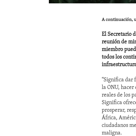
A continuación, u
El Secretario 
reunión de min
miembro pueden
todos los conti
infraestructura
“Significa dar
la ONU, hacer 
reales de los 
Significa ofre
prosperar, resp
África, América
ciudadanos mej
maligna.