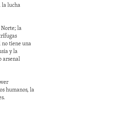
 la lucha
 Norte; la
trífugas
 no tiene una
sia y la
o arsenal
over
hos humanos, la
es.