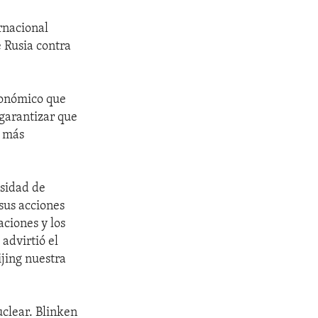
rnacional
e Rusia contra
conómico que
 garantizar que
e más
esidad de
 sus acciones
aciones y los
advirtió el
ijing nuestra
uclear. Blinken