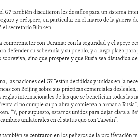
el G7 también discutieron los desafíos para un sistema inte
 seguro y próspero, en particular en el marco de la guerra d
 el secretario Blinken.
a comprometer con Ucrania: con la seguridad y el apoyo e
ara defender su soberanía y su pueblo, y a largo plazo para
o sobreviva, sino que prospere y que Rusia sea disuadida d
na, las naciones del G7 “están decididas y unidas en la nec
ncas con Beijing sobre sus prácticas comerciales desleales,
 reglas internacionales de las que se benefician todas las n
frenta si no cumple su palabra y comienza a armar a Rusia”, 
ken. “Y, por supuesto, estamos unidos para dejar clara a Be
 cambios unilaterales en el status quo con Taiwán”.
s también se centraron en los peligros de la proliferación n