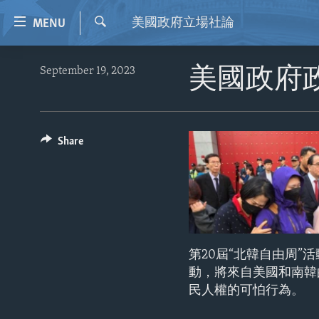
Accessibility
美國政府立場社論
MENU
links
Search
Skip
HOME
September 19, 2023
美國政府
to
VIDEO
main
content
RADIO
Skip
REGIONS
Share
to
main
TOPICS
AFRICA
Navigation
ARCHIVE
AMERICAS
HUMAN RIGHTS
Skip
to
ABOUT US
ASIA
SECURITY AND DEFENSE
Search
EUROPE
AID AND DEVELOPMENT
第20屆“北韓自由周”
MIDDLE EAST
DEMOCRACY AND GOVERNANCE
動，將來自美國和南韓
民人權的可怕行為。
ECONOMY AND TRADE