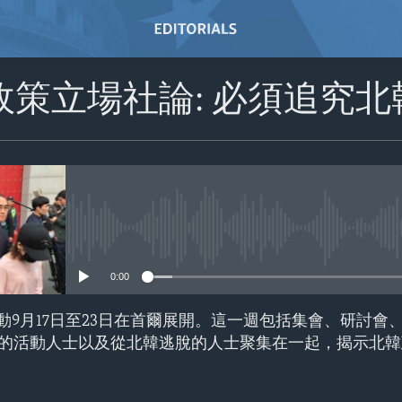
政策立場社論: 必須追究
No media source currently avail
0:00
活動9月17日至23日在首爾展開。這一週包括集會、研討會
的活動人士以及從北韓逃脫的人士聚集在一起，揭示北韓