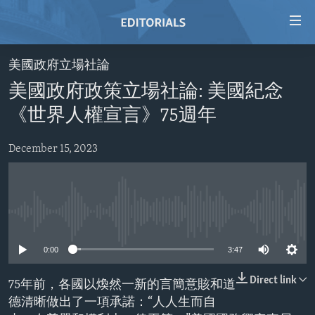
Accessibility
links
Skip
美國政府立場社論
to
HOME
美國政府政策立場社論: 美國紀念
main
VIDEO
content
《世界人權宣言》75週年
RADIO
Skip
to
December 15, 2023
REGIONS
main
TOPICS
AFRICA
Navigation
Skip
ARCHIVE
AMERICAS
HUMAN RIGHTS
to
No media source currently available
ABOUT US
ASIA
SECURITY AND DEFENSE
Search
0:00
3:47
EUROPE
AID AND DEVELOPMENT
FOLLOW US
MIDDLE EAST
DEMOCRACY AND GOVERNANCE
Direct link
75年前，各國以煥然一新的言簡意賅和道
德清晰做出了一項承諾：“人人生而自
ECONOMY AND TRADE