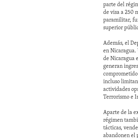
parte del régi
de visa a 250 
paramilitar, fu
superior públi
Además, el Dep
en Nicaragua. 
de Nicaragua e
generan ingres
comprometido a
incluso limita
actividades opr
Terrorismo e I
Aparte de la ex
régimen tambié
tácticas, vend
abandonen el pa