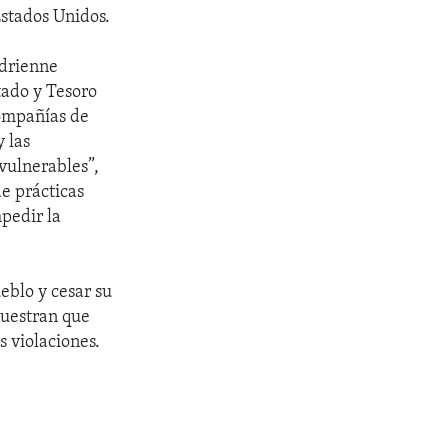
Estados Unidos.
Adrienne
ado y Tesoro
compañías de
 las
vulnerables”,
de prácticas
pedir la
eblo y cesar su
muestran que
 violaciones.