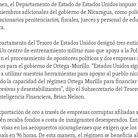
men, el Departamento de Estado de Estados Unidos impuso 
miembros adicionales del gobierno de Nicaragua, como polic
ncionarios penitenciarios, fiscales, jueces y personal de ed
ca.
artamento del Tesoro de Estados Unidos designó tres enti
Un centro de entrenamiento militar ruso que apoya a la Pol
n el procesamiento de opositores políticos y dos empresas 
os para el gobierno de Ortega-Murillo. “Estados Unidos sig
 utilizar nuestras herramientas para apoyar al pueblo ni
ndo la capacidad del régimen Ortega Murillo para financiar
esivas y desestabilizantes”, dijo el Subsecretario del Tesor
nteligencia Financiera, Brian Nelson.
portación de oro a través de empresas corruptas afiliadas a
n recaba fondos a costa de inmigrantes desesperados. Ent
e visas en los aeropuertos nicaragüenses que exigen que los
ís en 96 horas. De esta manera, el régimen se beneficia al f