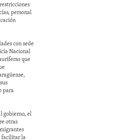
restricciones
ías, personal
ucación
dades con sede
icía Nacional
auríferas que
ue
caragüense,
 sus
o para
l gobierno, el
re otras
 migrantes
acilitar la