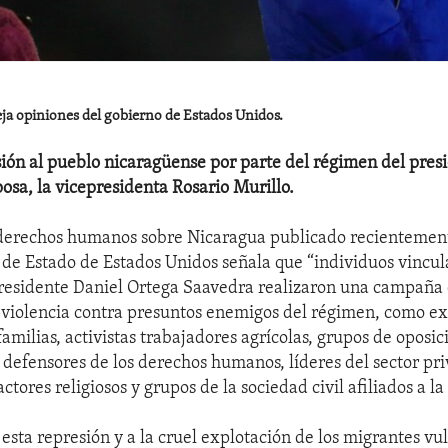
leja opiniones del gobierno de Estados Unidos.
sión al pueblo nicaragüense por parte del régimen del pres
posa, la vicepresidenta Rosario Murillo.
 derechos humanos sobre Nicaragua publicado recientement
e Estado de Estados Unidos señala que “individuos vincul
residente Daniel Ortega Saavedra realizaron una campaña 
 violencia contra presuntos enemigos del régimen, como ex
 familias, activistas trabajadores agrícolas, grupos de oposic
 defensores de los derechos humanos, líderes del sector pr
actores religiosos y grupos de la sociedad civil afiliados a la 
 esta represión y a la cruel explotación de los migrantes vu