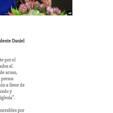
idente Daniel
e por el
ados al
de acoso,
 presos
ión a favor de
ivado y
iglesia”.
lnerables por