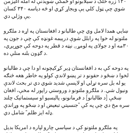
۱۲۰ زره خلک د سیلابونو او ځمکې ښویدنې له امله اغیزمن
شوي چې ټول کلي یې ویجاړ کړي او څه دپاسه ۳۴۰ کسان
یې وژلي دي.
ښايي همدا لامل وي چې طالبانو د افغانستان په اړه د ملګرو
ملتونو له خوا په رابلل شوې درېیمه غونډه کې چې د جون په
۳۰مه او د جولای په لومړۍ نېټه د قطر په دوحه کې جوړېږي،
د ګډون بلنه منلې ده.
په دوحه کې به د افغانستان ډیر کړکیچونه او دا چې د طالبانو
لخوا د ښځو د حقونو د تر پښو لاندې کولو په خاطر هغه څنګه
یو له بل سره تړلي او لاپسې شدید شوي دي تر بحث لاندې
ونیول شي. د ملګرو ملتونو د وروستي راپور له مخې، افغان
ښځې [د طالبانو] د فرمانونو، پالیسیو او سیستماتیک چلند
سره مخ دي چې په کې "جنسیتي تبعیض او د ښځو په وړاندې
ډله ایز ظلم" شامل دي.
په ملګرو ملتونو کې د سیاسي چارو لپاره د امریکا بدیل