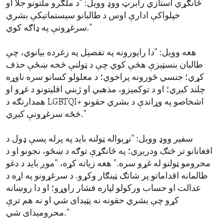
ځانګړي استازي رابرټ ووډ وویل: "د ملګرو ملتونو جلا او
خپلواکې ادارې اوس د طالبانو سیستماتیکې بشري
سرغړونې په ډاګه کوي."
هغه وویل: "دا راپورونه په تفصیل په زغرده بیانوي، چې
طالبان بنسټیزې هڅې کوي چې د ټولنې څخه ښځې حذف
کړي؛ جنسي ځورونه پراخوي؛ د معلولو کسانو سره ناوړه
چلند کیږي؛ او د توکمیزو، مذهبي او ژبني اقلیتونو د غړو او
همدارنګه د LGBTQI+ اشخاصو په وړاندې د بشري حقونو
څځه سرغړونې کیږي."
سفیر ووډ وویل: "نړیواله ټولنه باید په پرله پسې ډول د
افغانانو تر څنګ ودریږي؛ په ځانګړې توګه د ښځو، نجونو او د
محرومو ټولنو له غړو سره." هغه زیاته کړه، "موږ باید د دغو
ظالمانه اقداماتو پر شاتګ ټینګار وکړو. د سرغړونو په اړه د
عدالت او حساب ورکولو لپاره فشار راوړو؛ او دا روښانه
کړو چې بشري حقونه نه پټیدای شي او نه هم ترې
محرومیدای شي."