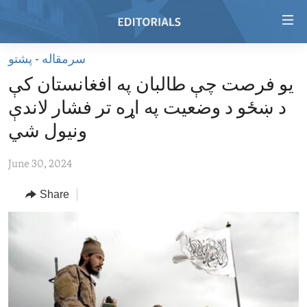
Accessibility
links
Skip
سرمقاله - پشتو
to
HOME
یو فرصت چې طالبان په افغانستان کې
main
VIDEO
content
د ښځو د وضعیت په اړه تر فشار لاندې
RADIO
Skip
ونیول شي
to
REGIONS
main
June 30, 2024
TOPICS
AFRICA
Navigation
Skip
Share
ARCHIVE
AMERICAS
HUMAN RIGHTS
to
ABOUT US
ASIA
SECURITY AND DEFENSE
Search
EUROPE
AID AND DEVELOPMENT
FOLLOW US
MIDDLE EAST
DEMOCRACY AND GOVERNANCE
ECONOMY AND TRADE