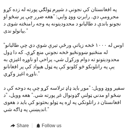
په افغانستان کې نجونې د شپږم ټولګي پورته له زده کړو
محرومې دي. رابرټ ووډ وایي: "هغه ضرر چې پر ښځو او
نجونو باندې د طالبانو د محدودیتونه په وجه رامنځته شوی د
بیانولو ندی."
"اوس له ۱۰۰۰ څخه زیاتې ورځې تیرې شوې دي چې طالبانو
له منځنیو ښوونځیو څخه نجونې منع کړې. که دا ډول
محدودیتونو ته دوام ورکړل شي، پراخې او ناوړه اغیزې به
یې په راتلونکو څو کلونو کې په ټول هیواد کې پر افغانانو
ناوړه اغیز وکړي."
سفیر ووډ وویل: "موږ باید ډاډ ترلاسه کړو چې په دوحه کې د
ښځو او مدني ټولنې ګډونوال غږ پورته شي." هغه وویل، "د
افغانستان د راتلونکي په اړه په ټولو بحثونو کې باید د هغوی
اندېښنې په ډاګه شي."
Share
Follow us