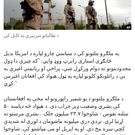
ENVIRONMENT AND HEALTH
IDEALS AND INSTITUTIONS
د طالبانو سرتیري په کابل کې
په ملګرو ملتونو کې د سیاسي چارو لپاره د امریکا بدیل
ځانګړی استازی رابرټ ووډ وایي: "که چیرې دا ډول
محدودیتونو ته دوام ورکړل شي، پراخې او زیانمنې اغیزې به
یې د راتلونکو کلونو لپاره په ټول هیواد کې افغانان اغېزمن
کړي."
د ملګرو ملتونو د یو شمیر راپورونو له مخې په افغانستان
کې بشري وضعیت ډیر خراب دی. د هیواد څه دپاسه ۵۰
سلنه نفوس - شاوخوا ۲۳.۷ میلیون خلک - بشري مرستو ته
اړتیا لري. نږدې درې میلیونه ماشومان د لوږې له شدیدې
کچې سره مخ دي. او په اپریل او می میاشتو کې، شاوخوا