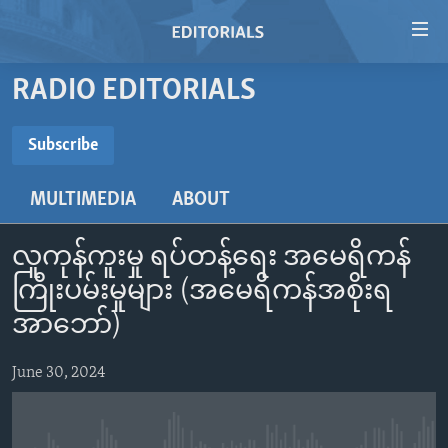
Accessibility
links
Skip
RADIO EDITORIALS
to
HOME
main
VIDEO
Subscribe
content
SUBSCRIBE
RADIO
Skip
MULTIMEDIA
ABOUT
to
REGIONS
main
Subscribe
TOPICS
AFRICA
Navigation
လူကုန်ကူးမှု ရပ်တန့်ရေး အမေရိကန်
Skip
ARCHIVE
AMERICAS
HUMAN RIGHTS
ကြိုးပမ်းမှုများ (အမေရိကန်အစိုးရ
to
ABOUT US
အာဘော်)
ASIA
SECURITY AND DEFENSE
Search
EUROPE
AID AND DEVELOPMENT
June 30, 2024
FOLLOW US
MIDDLE EAST
DEMOCRACY AND GOVERNANCE
ECONOMY AND TRADE