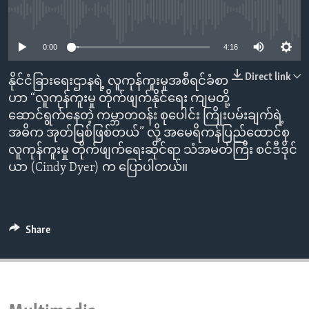
ENVIRONMENT AND HEALTH
No media source currently available
IDEALS AND INSTITUTIONS
0:00
4:16
Direct link
နိုင်ငံခြားရေးဌာနရဲ့ လူကုန်ကူးမှုအစီရင်ခံစာ
ဟာ “လူကုန်ကူးမှု တိုက်ဖျက်နိုင်ရေး ကျမတို့
ဆောင်ရွက်နေတဲ့ ကမ္ဘာတဝန်း စုပေါင်း ကြိုးပမ်းချက်ရဲ့
အဓိက အုတ်မြစ်ဖြစ်တယ်” လို့ အမေရိကန်ပြည်ထောင်စု
လူကုန်ကူးမှု တိုက်ဖျက်ရေးဆိုင်ရာ သံအမတ်ကြီး စင်ဒီဒိုင်
ယာ (Cindy Dyer) က ပြောပါတယ်။
Share