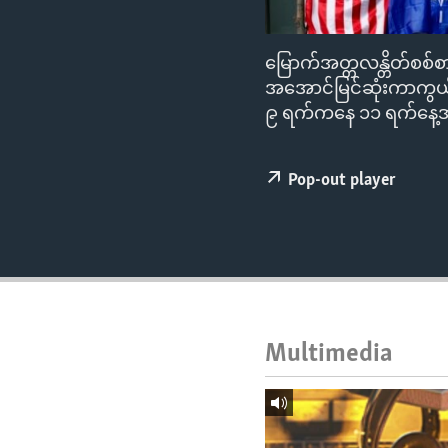
ENVIRONMENT AND HEALTH
IDEALS AND INSTITUTIONS
မြောက်အတ္တလန္တိတ်စစ်စာ
အအောင်မြင်ဆုံးကာကွယ်
၉ ရက်ကနေ ၁၁ ရက်နေ့အထ
Pop-out player
Multimedia