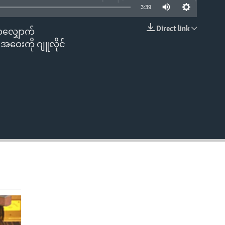
3:39
Direct link
းတလျှောက်
EMBED
ဝေးကို ဂျူလိုင်