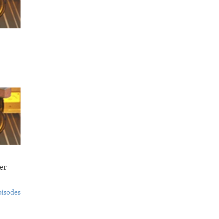
er
pisodes