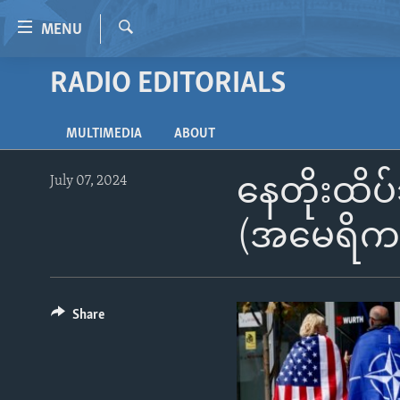
Accessibility
MENU
links
Search
Skip
RADIO EDITORIALS
HOME
to
VIDEO
main
MULTIMEDIA
ABOUT
content
RADIO
Skip
REGIONS
to
July 07, 2024
နေတိုးထိပ်
main
TOPICS
AFRICA
Navigation
(အမေရိကန
ARCHIVE
AMERICAS
HUMAN RIGHTS
Skip
to
ABOUT US
ASIA
SECURITY AND DEFENSE
Search
EUROPE
AID AND DEVELOPMENT
Share
MIDDLE EAST
DEMOCRACY AND GOVERNANCE
ECONOMY AND TRADE