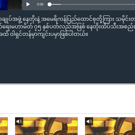
0:00
ချုပ်အဖွဲ့ နေတိုးနဲ့ အမေရိကန်ပြည်ထောင်စုတို့ကြား သမိုင်
ရေးမဟာမိတ် ၇၅ နှစ်ပတ်လည်အဖြစ် နေတိုးထိပ်သီးအစည်းအ
ိ ဝါရှင်တန်မှာကျင်းပမှာဖြစ်ပါတယ်။