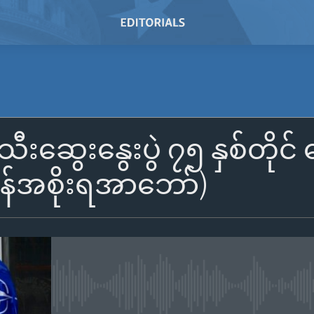
SUBSCRIBE
သီးဆွေးနွေးပွဲ ၇၅ နှစ်တိုင
Subscribe
်အစိုးရအာဘော်)
No media source currently avail