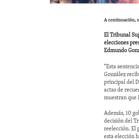
A continuación, u
El Tribunal Su
elecciones pre
Edmundo Gonzá
“Esta sentenci
González recibi
principal del 
actas de recue
muestran que M
Además, 10 gob
decisión del T
reelección. El
esta elección h