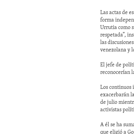
Las actas de es
forma independ
Urrutia como s
respetada”, in
las discusiones
venezolana y l
El jefe de polí
reconocerían l
Los continuos 
exacerbarán la
de julio mient
activistas polít
A él se ha sum
que eligió a G