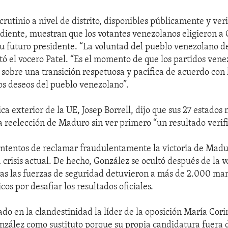
crutinio a nivel de distrito, disponibles públicamente y ver
iente, muestran que los votantes venezolanos eligieron a
u futuro presidente. “La voluntad del pueblo venezolano d
stó el vocero Patel. “Es el momento de que los partidos vene
 sobre una transición respetuosa y pacífica de acuerdo con l
os deseos del pueblo venezolano”.
tica exterior de la UE, Josep Borrell, dijo que sus 27 estado
a reelección de Maduro sin ver primero “un resultado verifi
intentos de reclamar fraudulentamente la victoria de Madu
 crisis actual. De hecho, González se ocultó después de la v
ras las fuerzas de seguridad detuvieron a más de 2.000 man
icos por desafiar los resultados oficiales.
ado en la clandestinidad la líder de la oposición María Co
onzález como sustituto porque su propia candidatura fuera d