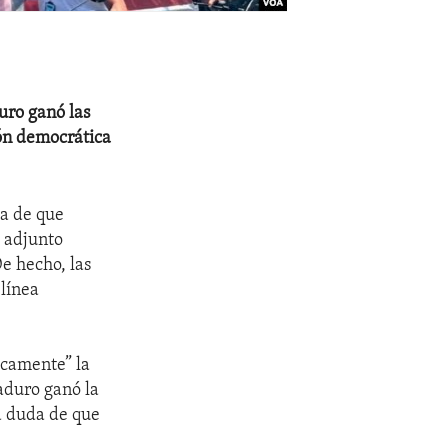
uro ganó las
ión democrática
ia de que
z adjunto
e hecho, las
 línea
icamente” la
aduro ganó la
na duda de que