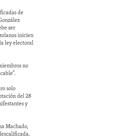
ificadas de
 González
ebe ser
zolanos inicien
a ley electoral
s miembros no
cable”.
ro solo
otación del 28
ifestantes y
rina Machado,
escalificada.