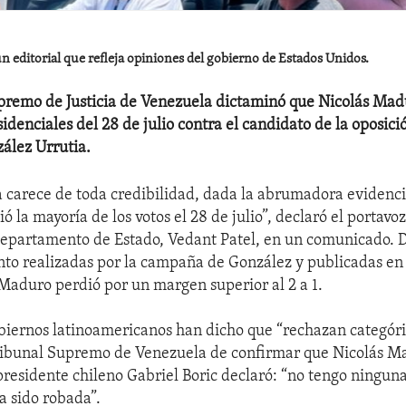
n editorial que refleja opiniones del gobierno de Estados Unidos.
premo de Justicia de Venezuela dictaminó que Nicolás Mad
sidenciales del 28 de julio contra el candidato de la oposic
lez Urrutia.
a carece de toda credibilidad, dada la abrumadora evidenc
ó la mayoría de los votos el 28 de julio”, declaró el portavo
Departamento de Estado, Vedant Patel, en un comunicado. D
nto realizadas por la campaña de González y publicadas en
aduro perdió por un margen superior al 2 a 1.
iernos latinoamericanos han dicho que “rechazan categór
ribunal Supremo de Venezuela de confirmar que Nicolás M
 presidente chileno Gabriel Boric declaró: “no tengo ningu
a sido robada”.