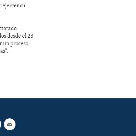
 ejercer su
ctorado
os desde el 28
ar un proceso
as”.