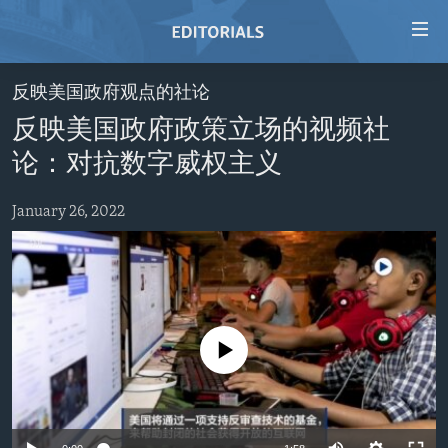
Accessibility
links
Skip
反映美国政府观点的社论
to
HOME
反映美国政府政策立场的视频社
main
VIDEO
content
论：对抗数字威权主义
RADIO
Skip
to
January 26, 2022
REGIONS
main
TOPICS
AFRICA
Navigation
Skip
ARCHIVE
AMERICAS
HUMAN RIGHTS
to
ABOUT US
ASIA
SECURITY AND DEFENSE
Search
No media source currently available
EUROPE
AID AND DEVELOPMENT
FOLLOW US
MIDDLE EAST
DEMOCRACY AND GOVERNANCE
ECONOMY AND TRADE