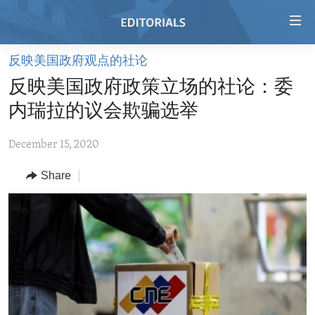
Accessibility
links
Skip
反映美国政府观点的社论
to
HOME
反映美国政府政策立场的社论：委
main
VIDEO
content
内瑞拉的议会欺骗选举
RADIO
Skip
to
December 15, 2020
REGIONS
main
Share
TOPICS
AFRICA
Navigation
Skip
ARCHIVE
AMERICAS
HUMAN RIGHTS
to
ABOUT US
ASIA
SECURITY AND DEFENSE
Search
EUROPE
AID AND DEVELOPMENT
FOLLOW US
MIDDLE EAST
DEMOCRACY AND GOVERNANCE
ECONOMY AND TRADE