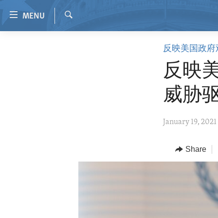
Accessibility
MENU
links
Search
Skip
HOME
反映美国政府
to
VIDEO
main
反映
content
RADIO
Skip
威胁
REGIONS
to
main
TOPICS
AFRICA
January 19, 2021
Navigation
ARCHIVE
AMERICAS
HUMAN RIGHTS
Skip
to
ABOUT US
Share
ASIA
SECURITY AND DEFENSE
Search
EUROPE
AID AND DEVELOPMENT
MIDDLE EAST
DEMOCRACY AND GOVERNANCE
ECONOMY AND TRADE