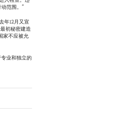
进入检查。违
动范围。”
年12月又宣
朗最初秘密建造
国家不应被允
行专业和独立的