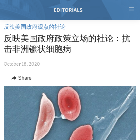
Accessibility
links
Skip
反映美国政府观点的社论
to
HOME
反映美国政府政策立场的社论：抗
main
VIDEO
content
击非洲镰状细胞病
RADIO
Skip
to
October 18, 2020
REGIONS
main
Share
TOPICS
AFRICA
Navigation
Skip
ARCHIVE
AMERICAS
HUMAN RIGHTS
to
ABOUT US
ASIA
SECURITY AND DEFENSE
Search
EUROPE
AID AND DEVELOPMENT
FOLLOW US
MIDDLE EAST
DEMOCRACY AND GOVERNANCE
ECONOMY AND TRADE