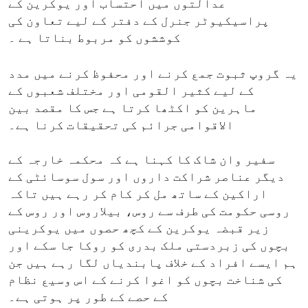
عدالتوں میں احتساب اور یوکرین کے
پراسیکیوٹر جنرل کے دفتر کے لیے تعاون کی
کوششوں کو مربوط بناتا ہے ۔
یہ گروپ ثبوت جمع کرنے اور محفوظ کرنے میں مدد
کے لیے کثیر القومی اور مختلف شعبوں کے
ماہرین کو اکٹھا کرتا ہے جس کا مقصد بین
الاقوامی جرائم کی تحقیقات کرنا ہے۔
سفیر وان شاک کا کہنا ہے کہ محکمہ خارجہ کے
دیگر عناصر شراکت داروں اور سول سوسائٹی کے
اراکین کے ساتھ مل کر کام کر رہے ہیں تاکہ
روسی حکومت کی طرف سے روس، بیلاروس اور روس کے
زیر قبضہ یوکرین کے کچھ حصوں میں یوکرینی
بچوں کی زبردستی ملک بدری کو روکا جا سکے اور
ہم ایسے افراد کے خلاف پابندیاں لگا رہے ہیں جن
کی شناخت بچوں کو اغوا کرنے کے اس وسیع نظام
کے حصے کے طور پر ہوتی ہے۔