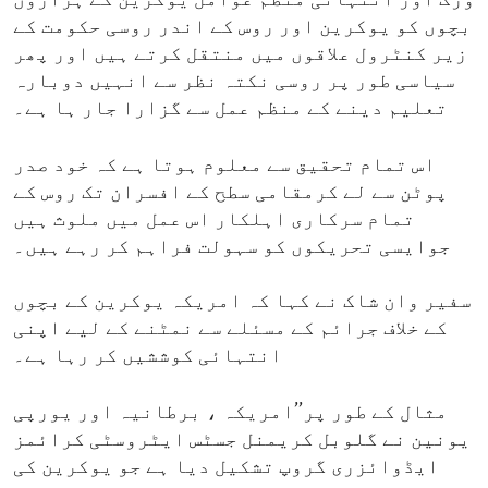
ورک اور انتہائی منظم عوامل یوکرین کے ہزاروں
بچوں کو یوکرین اور روس کے اندر روسی حکومت کے
زیر کنٹرول علاقوں میں منتقل کرتے ہیں اور پھر
سیاسی طور پر روسی نکتہ نظر سے انہیں دوبارہ
تعلیم دینے کے منظم عمل سے گزارا جار ہا ہے۔
اس تمام تحقیق سے معلوم ہوتا ہے کہ خود صدر
پوٹن سے لے کرمقامی سطح کے افسران تک روس کے
تمام سرکاری اہلکار اس عمل میں ملوث ہیں
جوایسی تحریکوں کو سہولت فراہم کر رہے ہیں۔
سفیر وان شاک نے کہا کہ امریکہ یوکرین کے بچوں
کے خلاف جرائم کے مسئلے سے نمٹنے کے لیے اپنی
انتہائی کوششیں کر رہا ہے۔
مثال کے طور پر’’امریکہ ، برطانیہ اور یورپی
یونین نے گلوبل کریمنل جسٹس ایٹروسٹی کرائمز
ایڈوائزری گروپ تشکیل دیا ہے جو یوکرین کی