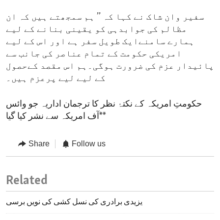
سفیر وان شاک نے کہا کہ ’’ ہم سمجھتے ہیں کہ ان
مظالم کی جوابدہی کو یقینی بنانے کے لیے
ہمارے سامنےایک طویل سفر ہے اور اس کے لیے
امریکی حکومت کے تمام عناصر کی جانب سے
پائیدار عزم کی ضرورت ہوگی۔ہم اس مقصد کےحصول
کے لیے لیے پرعزم ہیں۔
حکومتِ امریکہ کے نکتۂ نظر کا ترجمان اداریہ جو وائس
آف امریکہ سے نشر کیا گیا**
Share
Follow us
Related
یزیدی برادری کی نسل کشی کی نویں برسی