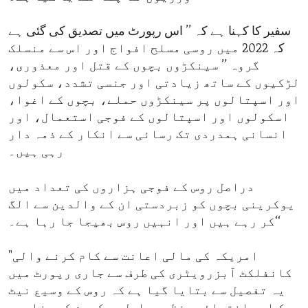
سفیر کا کہنا ہے کہ ’’ اس رپورٹ میں تصدیق کی گئی ہے
کہ 2022 میں روسی مسلح افواج اور اس سے منسلک
گروہ ’’ سینکڑوں بچوں کے قتل اور معذوری،
لڑکیوں کے ساتھ زیادتی اور جنسی تشدد، سکولوں
اور اسپتالوں پر سینکڑوں حملے، بچوں کے اغوا،
اسکولوں اور اسپتالوں کے فوجی استعمال، اور
انسانی ہمدردی تک رسائی سے انکار کے ذمہ دار
رہی ہیں۔
دراصل روس کے فوجی ہزاروں کی تعداد میں
یوکرینی بچوں کو زبردستی ان کے والدین سے الگ
کر رہے ہیں اور انہیں روس بھیجا جا رہا ہے۔‘‘
"امریکہ کی مالی اعانت سے کام کرنے والی
کانفلکٹ آبزرویٹری کی طرف سے جاری رپورٹ میں
یہ تفصیل سے بتایا گیا ہے کہ روس کے وسیع نیٹ