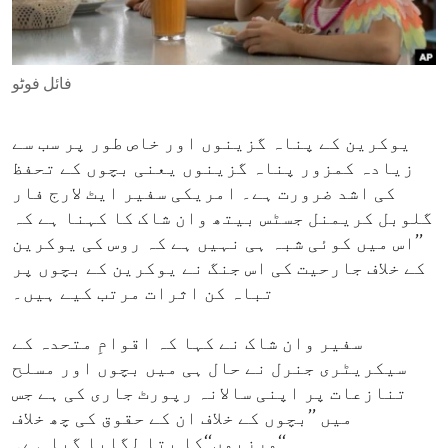
ENVIRONMENT AND HEALTH
IDEALS AND INSTITUTIONS
فائل فوٹو
یوکرین کے پناہ گزینوں اور خاص طور پر سب سے
زیادہ کمزور پناہ گزینوں یعنی بچوں کے تحفظ
کی اشد ضرورت ہے۔ امریکی سفیر ایٹ لارج فار
گلوبل کریمنل جسٹس بیتھ وان شاک کا کہنا ہے کہ
’’اس میں کوئی شبہ ہی نہیں ہے کہ روس کی یوکرین
کے خلاف جارحیت کی اس جنگ نے یوکرین کے بچوں پر
تباہ کن اثرات مرتب کیے ہیں۔
سفیر وان شاک نے کہا کہ اقوامِ متحدہ کے
سیکریٹری جنرل نے حال ہی میں بچوں اور مسلح
تنازعات پر اپنی سالانہ رپورٹ جاری کی ہے جس
میں ’’بچوں کے خلاف ان کے حقوق کی چھ خلاف
ورزیوں‘‘کا پتا لگایا گیا ہے۔‘‘