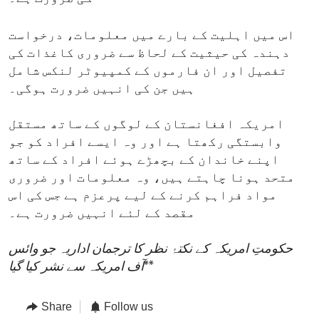
اس میں اہلیت کے بارے میں معلومات، درخواست
دہندہ کی حیثیت کے لحاظ سے ضروری کاغذات کی
تفصیل اور ان فارموں کے کمپیوٹر لنکس شامل
ہیں جن کی انہیں ضرورت ہوگی۔
امریکہ افغانستان کے لوگوں کے ساتھ مستقل
وابستگی رکھتا ہے اور وہ ایسے افراد کو جو
اپنے خاندان کے بچھڑے ہوئے افراد کے ساتھ
متحد ہونا چاہتے ہیں، وہ معلومات اور ضروری
مواد فراہم کرنے کے لیے پرعزم ہے جس کی اس
مقصد کے لئے انہیں ضرورت ہے۔
حکومتِ امریکہ کے نکتۂ نظر کا ترجمان اداریہ جو وائس
**
آف امریکہ سے نشر کیا گیا
Share
Follow us