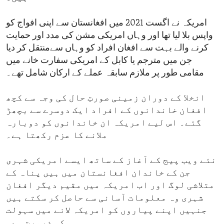
امریکہ نے اگست 2021 میں افغانستان سے اپنی افواج کو
واپس بلا لیا تھا اور وہاں امریکی مشن کی مدد اور حمایت
کرنے والے بہت سے افغان افراد کو وہاں سےمنتقل کر دیا
جن میں مترجم یا کابل کے امریکی سفارت خانے میں
مقامی طور پر ملازم سابقہ عملے کے ارکان شامل تھے۔
انخلا کے دوران زمینی صورتِ حال کی وجہ سے کچھ
افغان خاندانوں کے افراد ایک دوسرے سے بچھڑ
گئے۔ اس لیے امریکہ ان خاندانوں کو دوبارہ
ملانے کا عزم رکھتا ہے۔
نئے ویب پیج کے آغاز کے ساتھ ایسے امریکی شہری
جن کے خاندان افغانستان میں ہیں پناہ کے
متلاشی لوگ اور اب امریکہ میں مقیم دیگر افغان
شہری وہ معلومات آسانی سے حاصل کر سکتے ہیں
جنہیں اپنے پیاروں کو امریکہ لانے میں سہولت
کی ضرورت ہے۔