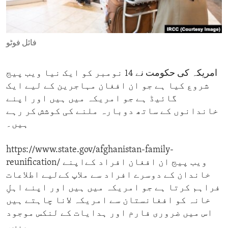
ENVIRONMENT AND HEALTH
IDEALS AND INSTITUTIONS
فائل فوٹو
امریکہ کی حکومت نے 14 نومبر کو ایک نیا ویب پیج
شروع کیا ہے جو ان افغان مہاجرین کے لیے ایک
گائیڈ ہے جو امریکہ میں ہیں اور اپنے
خاندانوں کے ساتھ دوبارہ ملنے کی کوشش کر رہے
ہیں۔
https://www.state.gov/afghanistan-family-
reunification/ ویب پیج ان افغان افراد کےاپنے
خاندان کے دوسرے افراد سے ملاپ کےلیے اطلاعات
فراہم کرتا ہے جو امریکہ میں ہیں اور اپنے اہلِ
خانہ کو افغانستان سے امریکہ لانا چاہتے ہیں
اس میں ضروری فارم اور ہدایات کے لنکس موجود
ہیں۔