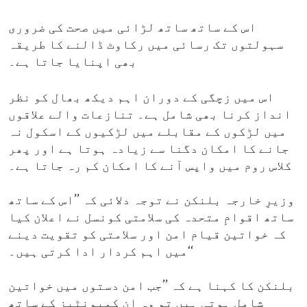
اس کے ساتھ ساتھ لڑائی میں صحت کی ضروری
سہولتوں تک رسائی میں رکاوٹ ڈالنے کا طریقہ
بھی اپنایا جاتا ہے۔
اس میں زچگی کے دوران اہم دیکھ بھال کو نظر
انداز کرنا بھی شامل ہے۔ تنازعات والے علاقوں
میں لڑکوں کے مقابلے میں لڑکیوں کے اسکول نہ
جانے کا امکان دگنا سے زیادہ ہوتا ہے اور پھر
کلاس روم میں واپس آنے کا امکان کم رہ جاتا ہے۔
وزیرِ خارجہ بلنکن نے توجہ دلائی کہ ’’اس کے ساتھ
ساتھ اقوامِ متحدہ کی سلامتی کونسل نے اعلان کیا
کہ خواتین قیام امن اور سلامتی کو تقویت دینے
میں اہم کردار ادا کرتی ہیں۔‘‘
بلنکن کا کہنا ہے کہ ’’جب امن دستوں میں خواتین
شامل ہوتی ہیں تو وہ ان کمیونٹیز کے ساتھ