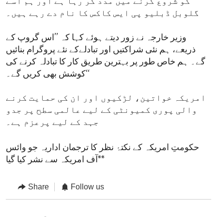
کو شروع کرنے میں مدد کر رہا ہے اور ہم اسے
گلوبل ڈبلیو پی ایس کاکس کا نام دے رہے ہیں۔
وزیر خارجہ نے زور دیتے ہوئے کہا کہ ’’اس گروپ کے
ذریعے، ہم نئی شراکتیں اور تبادلےکے نئے پروگرام بنائیں
گے۔ ہم خاص طور پر بہترین طریق کار کا تبادلہ کرنے کی
کوشش بھی کریں گے۔‘‘
امریکہ خواتین، لڑکیوں اور ان کی حمایت کرنے
والی پوری کمیونٹی کے لیے عالمی سطح پر جدو
جہد کے لیے پرعزم ہے۔
حکومتِ امریکہ کے نکتۂ نظر کا ترجمان اداریہ جو وائس
آف امریکہ سے نشر کیا گیا**
Share
Follow us