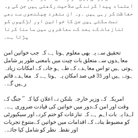
اعتماد پیدا کرنے کی صلاحیت رکھتی ہیں جن کی وہ
حفاظت کر رہی ہیں ۔وہ ان منفرد چیلنجوں سے بھی
نمٹ سکتی ہیں جن کا خواتین اور لڑکیوں کو
تنازعات کے بعد کے معاشروں میں سامنا کرنا
پڑتا ہے۔
تحقیق سے یہ بھی معلوم ہوتا ہے کہ جب خواتین امن
معاہدوں سے متعلق بات چیت میں بامعنی طور پر شامل
ہوتی ہیں تو اس معاہدے کے طے ہو جانے کے امکانات زیادہ
ہوتے ہیں اور 35 فی صد امکان یہ ہوتا ہے کہ معاہدے قائم
رہیں گے۔
امریکہ کے وزیر خارجہ بلنکن نے اعلان کیا کہ ’’ جنگ کے
وقت اور امن کےدور میں خواتین کی قیادت ضروری ہے۔
لہذا یہ بات اہم ہے کہ تنازعات کو ختم کرنے اور سیکیورٹی
کو مضبوط بنانے کے اقدامات میں خواتین کےمتنوع تجربات
اور نقطہ نظر کو شامل کیا جائے۔