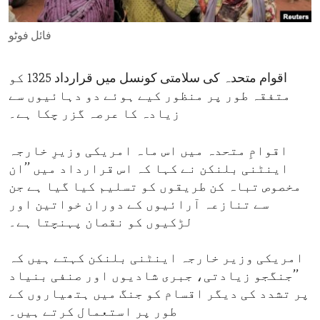
ENVIRONMENT AND HEALTH
فائل فوٹو
IDEALS AND INSTITUTIONS
اقوام متحدہ کی سلامتی کونسل میں قرارداد 1325 کو
متفقہ طور پر منظور کیے ہوئے دو دہائیوں سے
زیادہ کا عرصہ گزر چکا ہے۔
اقوامِ متحدہ میں اس ماہ امریکی وزیرِ خارجہ
اینٹنی بلنکن نے کہا کہ اس قرارداد میں ’’ان
مخصوص تباہ کن طریقوں کو تسلیم کیا گیا ہے جن
سے تنازعہ آرائیوں کے دوران خواتین اور
لڑکیوں کو نقصان پہنچتا ہے۔
امریکی وزیر خارجہ اینٹنی بلنکن کہتے ہیں کہ
’’جنگجو زیادتی، جبری شادیوں اور صنفی بنیاد
پر تشدد کی دیگر اقسام کو جنگ میں ہتھیاروں کے
طور پر استعمال کرتے ہیں۔