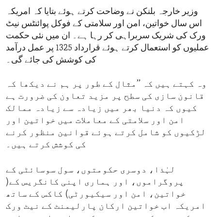
وزیر خارجہ بلنکن نے وضاحت کرتے ہوئے بتایا کہ امریکہ
اس سال خواتین، امن اور سلامتی کے فوکل پوائنٹس نیٹ
ورک کی شریک سربراہی کر رہا ہے۔ ان میں نئی حکمت
عملیوں کو استعمال کرتے ہوئے قرارداد 1325 پر عمل درآمد
کی کوشش کی جائے گی۔
وہ کہتے ہیں کہ ’’مثال کے طور پر ہم نے دیکھا کہ
قانون سازی کی سطح پر مزید تعاون کی ضرورت ہے
کیوں کہ دنیا بھر میں زیادہ سے زیادہ ممالک
امن اور سلامتی کے معاملات میں خواتین اور
لڑکیوں کو شامل کرتے ہوئے قوانین منظور کرنے
کی کوشش کرتے ہیں۔
لہٰذا، دوسری حکومتوں، سول سوسائٹی کے
پروگراموں، اور ہماری اپنی کانگریس کے(
خواتین، امن اور سیکیورٹی) کاکس کے ساتھ
امریکہ اب خواتین ارکان پارلیمنٹ کے نیٹ ورک