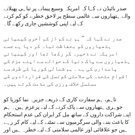
صدر بائیڈن نے کہا کہ امریکہ وسیع پیمانے پر تباہی پھیلانے
والے ہتھیاروں سے عالمی سطح پر لاحق خطرے کو کم کرنے
کے لیے اپنی کوششیں جاری رکھے گا۔
صدر نے کہا کہ ’’ ہم نے کم از کم آخری کیمیائی
ہتھیاروں کو بحفاظت تباہ کر دیا ہے جسے
امریکہ نے ذخیرہ کر رکھا تھا اور کیمیائی
ہتھیاروں سے پاک دنیا کے حوالے سے اپنے عزم کی
پاسداری کی ہے ۔ ہم شمالی کوریا کی طرف سے
اقوامِ متحدہ کی سلامتی کونسل کی قراردادوں کی
مسلسل خلاف ورزی کی مذمت کرتے ہیں۔
تاہم، ہم سفارت کاری کے ذریعے جزیرہ نما کوریا کو
جوہری ہتھیاروں سے پاک کرنے کے لیے پرعزم ہیں۔ ہم
اپنے شراکت داروں کے ساتھ مل کر ایران کی عدم استحکام
کا باعث بننے والی سرگرمیوں سے نمٹنے کے لیے کام کر رہے
ہیں جو علاقائی اور عالمی سلامتی کے لیے خطرہ ہیں اور