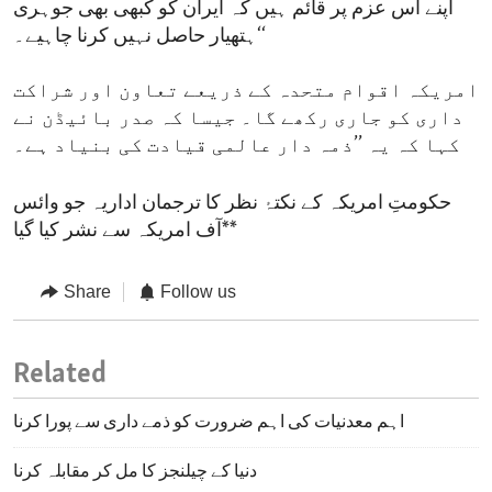
اپنے اس عزم پر قائم ہیں کہ ایران کو کبھی بھی جوہری
ہتھیار حاصل نہیں کرنا چاہیے۔‘‘
امریکہ اقوام متحدہ کے ذریعے تعاون اور شراکت
داری کو جاری رکھے گا۔ جیسا کہ صدر بائیڈن نے
کہا کہ یہ ’’ذمہ دار عالمی قیادت کی بنیاد ہے۔
حکومتِ امریکہ کے نکتۂ نظر کا ترجمان اداریہ جو وائس
آف امریکہ سے نشر کیا گیا**
Share
Follow us
Related
اہم معدنیات کی اہم ضرورت کو ذمے داری سے پورا کرنا
دنیا کے چیلنجز کا مل کر مقابلہ کرنا