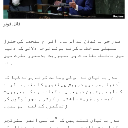
ENVIRONMENT AND HEALTH
IDEALS AND INSTITUTIONS
فائل فوٹو
صدر جو بائیڈن نے اس ماہ اقوامِ متحدہ کی جنرل
اسمبلی سے خطاب کرتے ہوئے توجہ دلائی کہ دنیا
میں مختلف مقامات پر جمہوریت بدستور خطرے میں
ہے۔
صدر بائیڈن نے اس کی وضاحت کرتے ہوئے کہا کہ
’’دنیا بھر میں درپیش چیلنجوں کا مقابلہ کرنے
کے لیے بہترین ذریعہ یہ دکھانا ہے کہ جمہوریت
کیسے وہ طریقے اختیار کرتی ہے جو لوگوں کی
زندگیوں کے لیے اہم ہیں۔
صدر بائیڈن کہتے ہیں کہ ’’عالمی انفراسٹرکچر
کے لیے شراکت داری کی بے حد ضرورت ہے تاکہ کم