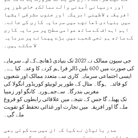
اور درمیانی آمدنی والے ممالک، خاص طور پر
افریقہ، لاطینی امریکہ اور جنوب مشرقی ایشیا
میں بنیادی ڈھانچے میں سرمایہ کاری کی جائے۔
اہم اہداف کے ساتھ عوامی سطح پر سرمایہ کاری
کے ساتھ ہم نجی شعبے میں بڑے پیمانے پر سرمایہ
لا سکتے ہیں۔
جی سیون ممالک نے 2027 تک بنیادی ڈھانچےکے لیے سرمایے
کی صورت میں 600 بلین ڈالر فراہم کرنے کا وعدہ کیا ہے۔
ایسی اجتماعی سرمایہ کاری سے متعدد ممالک اور شعبوں
کو فائدہ ہوگا۔ مثال کے طور پر لوبیٹو کوریڈور انگولا کی
مغربی بندرگاہ سےجمہوریہ کانگو اور زمبیا
تک پھیلے گا جس کے نتیجے میں علاقائی رابطوں کو فروغ
ملے گا اور افریقہ میں تجارت اور غذائی تحفظ کو تقویت
ملے گی۔
صدر بائیڈن نے کہا کہ ان میں سے کوئی بھی