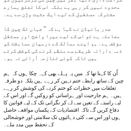
شراکت داری دنیا بھر میں چین کی سرگرمیوں کو
محدود نہیں کر رہی ہے بلکہ اس کا تعلق ہمارے
مشترکہ مستقبل کے لیے ایک مثبت وژن سے ہے۔
صدر بائیڈن نے کہا ہے کہ ’’ جہاں تک چین کا
معاملہ ہے تو اس کے لیے میرا واضح اور مستقل
مؤقف ہے۔ ہم اپنے ممالک کے درمیان مسابقت کو
ذمہ دارانہ طریقے سے منظم کرنے کی کوشش کرتے
ہیں تاکہ کوئی تنازعہ آرائی نہ ہو۔
اُن کا کہنا تھا کہ میں یہ پہلے بھی کہہ چکا ہوں کہ ہم
چین کے ساتھ رابطے ختم نہیں کر رہے ہیں بلکہ دو طرفہ
تعلقات میں خطرات کو ختم کرنے کی کوشش کر رہے
ہیں۔ ہم جارحیت اور ہراسانی کو روکیں گے اور اس کے
لیے راستے کے تعین سے لے کر نگرانی تک کے لیے قوانین کا
دفاع کریں گے تاکہ اقتصادیات کے یکساں مواقعے حاصل
ہوں اور اس سے کئی دہائیوں تک سلامتی اور خوشحالی
کے تحفظ میں مدد ملے۔