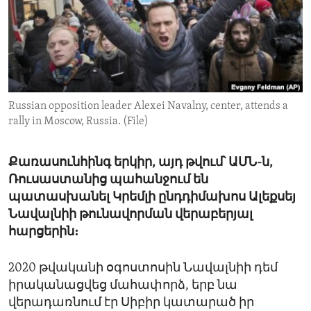
ENVIRONMENT AND HEALTH
IDEALS AND INSTITUTIONS
Russian opposition leader Alexei Navalny, center, attends a
rally in Moscow, Russia. (File)
Քառասունհինգ երկիր, այդ թվում՝ ԱՄՆ-ն,
Ռուսաստանից պահանջում են
պատասխանել Կրեմլի ընդդիմախոս Ալեքսեյ
Նավալնիի թունավորման վերաբերյալ
հարցերին։
2020 թվականի օգոստոսին Նավալնիի դեմ
իրականացվեց մահափորձ, երբ նա
վերադառնում էր Սիբիր կատարած իր