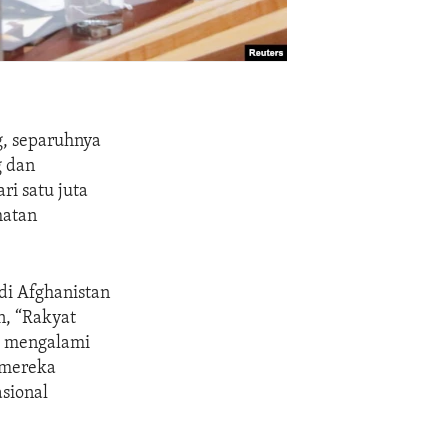
g, separuhnya
g dan
ri satu juta
hatan
di Afghanistan
n, “Rakyat
h mengalami
 mereka
sional