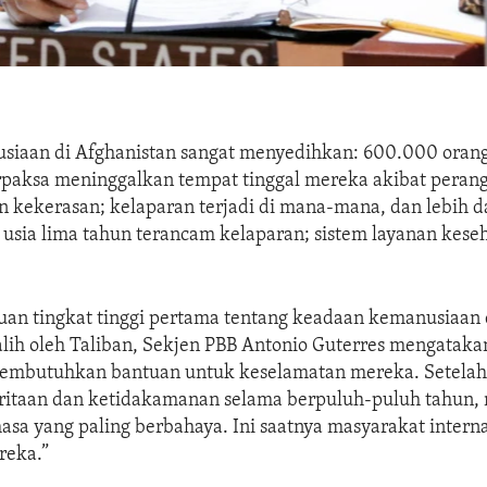
usiaan di Afghanistan sangat menyedihkan: 600.000 oran
rpaksa meninggalkan tempat tinggal mereka akibat peran
 kekerasan; kelaparan terjadi di mana-mana, dan lebih da
 usia lima tahun terancam kelaparan; sistem layanan kese
an tingkat tinggi pertama tentang keadaan kemanusiaan 
alih oleh Taliban, Sekjen PBB Antonio Guterres mengataka
embutuhkan bantuan untuk keselamatan mereka. Setela
ritaan dan ketidakamanan selama berpuluh-puluh tahun,
sa yang paling berbahaya. Ini saatnya masyarakat interna
eka.”