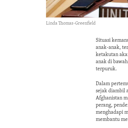
Linda Thomas-Greenfield
Situasi keman
anak-anak, te
ketakutan akan
anak di bawah
terpuruk.
Dalam pertemu
sejak diambil 
Afghanistan m
perang, pende
menghadapi ma
membantu mer