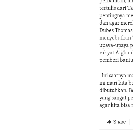
perbatasan; a
tertulis dari 
pentingnya me
dan agar merek
Dubes Thomas-
menyebutkan T
upaya-upaya p
rakyat Afghan
pemberi bantua
“Ini saatnya m
ini mari kita
dibutuhkan. 
yang sangat p
agar kita bis
Share