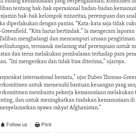
hli bidang kemanusiaan yang berpengalaman; komitmen li
Taliban tentang hak-hak operasional badan-badan kemanus
njamin hak-hak kelompok minoritas, perempuan dan an
a diperlakukan dengan pantas. “Kata-kata saja tidak cuku
Greenfield. “Kita harus bertindak.” Ia mengecam laporan
aliban menghalangi dan mencampuri urusan pengiriman
erlindungan, termasuk melarang staf perempuan untuk 
istan dan terus melakukan pembalasan terhadap para pen
n. “Ini mengerikan dan tidak bisa diterima,” ujarnya.
asyarakat internasional bersatu,” ujar Dubes Thomas-Green
 berkomitmen untuk memenuhi bantuan keuangan yang san
Berkomitmen membantu pekerja kemanusiaan melakukan 
enting, dan untuk meningkatkan tindakan kemanusiaan di
a menyelamatkan nyawa rakyat Afghanistan.”
Follow us
Print