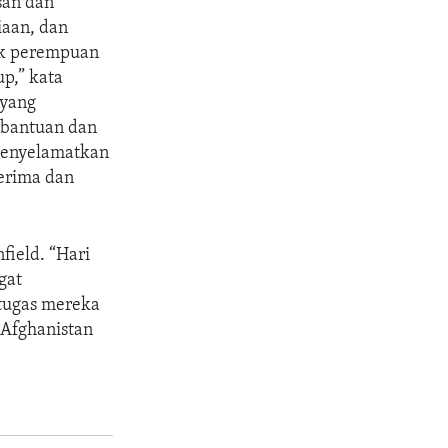
san dan
iaan, dan
ak perempuan
p,” kata
 yang
 bantuan dan
menyelamatkan
erima dan
field. “Hari
gat
tugas mereka
 Afghanistan