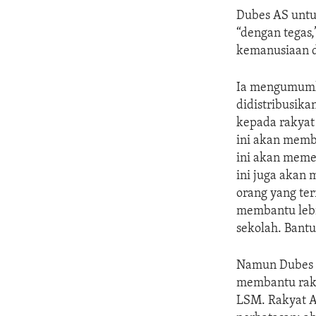
Dubes AS untu
“dengan tegas
kemanusiaan d
Ia mengumumka
didistribusik
kepada rakyat 
ini akan mem
ini akan meme
ini juga akan
orang yang te
membantu lebi
sekolah. Bantu
Namun Dubes T
membantu raky
LSM. Rakyat 