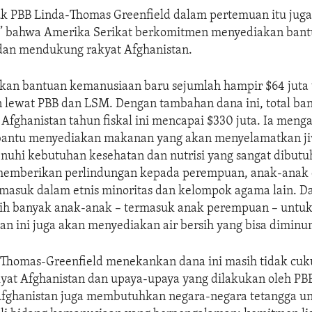
k PBB Linda-Thomas Greenfield dalam pertemuan itu jug
,” bahwa Amerika Serikat berkomitmen menyediakan ban
an mendukung rakyat Afghanistan.
n bantuan kemanusiaan baru sejumlah hampir $64 juta
an lewat PBB dan LSM. Dengan tambahan dana ini, total b
Afghanistan tahun fiskal ini mencapai $330 juta. Ia meng
bantu menyediakan makanan yang akan menyelamatkan ji
nuhi kebutuhan kesehatan dan nutrisi yang sangat dibut
 memberikan perlindungan kepada perempuan, anak-anak 
rmasuk dalam etnis minoritas dan kelompok agama lain. D
h banyak anak-anak – termasuk anak perempuan – untuk
an ini juga akan menyediakan air bersih yang bisa diminu
homas-Greenfield menekankan dana ini masih tidak cuk
at Afghanistan dan upaya-upaya yang dilakukan oleh PBB
Afghanistan juga membutuhkan negara-negara tetangga 