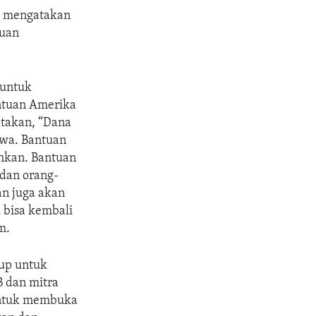
a mengatakan
tuan
 untuk
antuan Amerika
atakan, “Dana
wa. Bantuan
uhkan. Bantuan
dan orang-
an juga akan
 bisa kembali
m.
up untuk
 dan mitra
untuk membuka