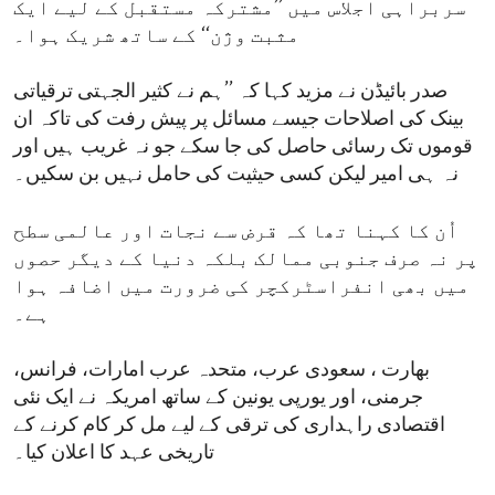
سربراہی اجلاس میں ’’مشترکہ مستقبل کے لیے ایک
مثبت وژن‘‘ کے ساتھ شریک ہوا۔
صدر بائیڈن نے مزید کہا کہ ’’ہم نے کثیر الجہتی ترقیاتی
بینک کی اصلاحات جیسے مسائل پر پیش رفت کی تاکہ ان
قوموں تک رسائی حاصل کی جا سکے جو نہ غریب ہیں اور
نہ ہی امیر لیکن کسی حیثیت کی حامل نہیں بن سکیں۔
اُن کا کہنا تھا کہ قرض سے نجات اور عالمی سطح
پر نہ صرف جنوبی ممالک بلکہ دنیا کے دیگر حصوں
میں بھی انفراسٹرکچر کی ضرورت میں اضافہ ہوا
ہے۔
بھارت ، سعودی عرب، متحدہ عرب امارات، فرانس،
جرمنی، اور یورپی یونین کے ساتھ امریکہ نے ایک نئی
اقتصادی راہداری کی ترقی کے لیے مل کر کام کرنے کے
تاریخی عہد کا اعلان کیا۔