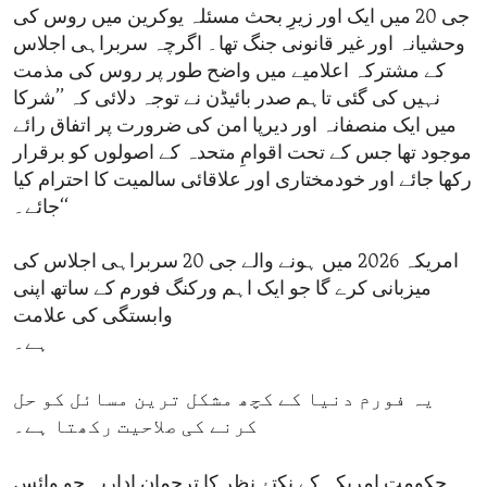
جی 20 میں ایک اور زیرِ بحث مسئلہ یوکرین میں روس کی
وحشیانہ اور غیر قانونی جنگ تھا۔ اگرچہ سربراہی اجلاس
کے مشترکہ اعلامیے میں واضح طور پر روس کی مذمت
نہیں کی گئی تاہم صدر بائیڈن نے توجہ دلائی کہ ’’شرکا
میں ایک منصفانہ اور دیرپا امن کی ضرورت پر اتفاق رائے
موجود تھا جس کے تحت اقوامِ متحدہ کے اصولوں کو برقرار
رکھا جائے اور خودمختاری اور علاقائی سالمیت کا احترام کیا
جائے۔‘‘
امریکہ 2026 میں ہونے والے جی 20 سربراہی اجلاس کی
میزبانی کرے گا جو ایک اہم ورکنگ فورم کے ساتھ اپنی
وابستگی کی علامت
ہے۔
یہ فورم دنیا کے کچھ مشکل ترین مسائل کو حل
کرنے کی صلاحیت رکھتا ہے۔
حکومتِ امریکہ کے نکتۂ نظر کا ترجمان اداریہ جو وائس