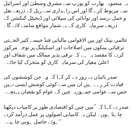
یہ منصوبہ بھارت کو یورپ سے مشرق وسطیٰ اور اسرائیل
سے مربوط کرے گا اور اس راہداری سے ریل کے ذریعے نقل
و حمل ،رسد اور توانائی کی سپلائی اور ڈیجیٹل کنکشن کے
ذریعے سرمایہ کاری کے بے شمار مواقع سامنے لائے گا۔
عالمی بینک اور بین الاقوامی مالیاتی فنڈ جیسے کثیر الجہتی
ترقیاتی بینکوں میں اصلاحات اور اسکیلنگ پر توجہ مرکوز
کرنے کا مقصد یہ ہے کہ ترقی پذیر ممالک میں شفاف اور
اعلیٰ معیار کی سرمایہ کاری کو متحرک کیا جائے۔
صدر بائیڈن نے زور دے کر کہا کہ وہ جن کوششوں کی
قیادت کر رہے ہیں ان میں سے کوئی کوشش ایسی نہیں
جس سے عوامی جمہوریہ چین کے عوام کو نقصان پہنچے۔
صدر نے کہا کہ ’’میں چین کو اقتصادی طور پر کامیاب دیکھنا
چاہتا ہوں۔ لیکن یہ کامیابی اصولوں پر عمل درآمد کرتے
ہوئے حاصل ہونی چاہیے۔‘‘