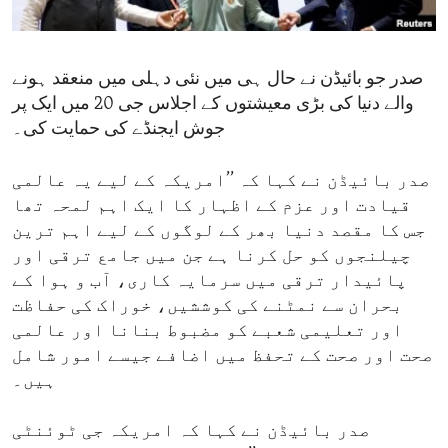
ENVIRONMENT AND HEALTH
IDEALS AND INSTITUTIONS
صدر جو بائیڈن نے حال ہی میں نئی دہلی میں منعقد ہونے
والے دنیا کی بڑی معیشتوں کے اجلاس جی 20 میں ایک پر
جوش ایجنڈے کی حمایت کی۔
صدر بائیڈن نے کہا کہ ’’امریکہ کے لیے یہ عالمی
قیادت اور عزم کے اظہار کا ایک اہم لمحہ تھا
جس کا مقصد دنیا بھر کے لوگوں کے لیے اہم ترین
چیلنجوں کو حل کرنا ہے جن میں جامع ترقی اور
پائیدار ترقی میں سرمایہ کاری، آب و ہوا کے
بحران سے نمٹنے کی کوششیں، خوراک کی حفاظت
اور تعلیمی شعبے کو مضبوط بنانا اور عالمی
صحت اور صحت کے تحفظ میں اضافے جیسے امور شامل
ہیں۔
صدر بائیڈن نے کہا کہ امریکہ جی ٹوئنٹی