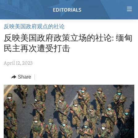
Accessibility
links
Skip
反映美国政府观点的社论
to
HOME
反映美国政府政策立场的社论: 缅甸
main
VIDEO
content
民主再次遭受打击
RADIO
Skip
to
April 12, 2023
REGIONS
main
Share
TOPICS
AFRICA
Navigation
Skip
ARCHIVE
AMERICAS
HUMAN RIGHTS
to
ABOUT US
ASIA
SECURITY AND DEFENSE
Search
EUROPE
AID AND DEVELOPMENT
FOLLOW US
MIDDLE EAST
DEMOCRACY AND GOVERNANCE
ECONOMY AND TRADE